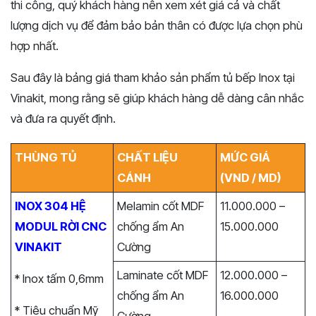
thi công, quý khách hàng nên xem xét giá cả và chất
lượng dịch vụ để đảm bảo bản thân có được lựa chọn phù
hợp nhất.
Sau đây là bảng giá tham khảo sản phẩm tủ bếp Inox tại
Vinakit, mong rằng sẽ giúp khách hàng dễ dàng cân nhắc
và đưa ra quyết định.
THÙNG TỦ
CHẤT LIỆU
MỨC GIÁ
CÁNH
(VND / MD)
INOX 304 HỆ
Melamin cốt MDF
11.000.000 –
MODUL RỜI CNC
chống ẩm An
15.000.000
VINAKIT
Cường
Laminate cốt MDF
12.000.000 –
* Inox tấm 0,6mm
chống ẩm An
16.000.000
* Tiêu chuẩn Mỹ