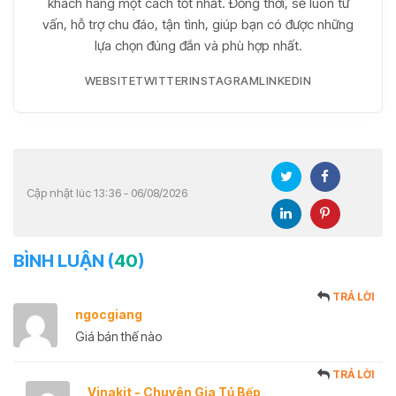
khách hàng một cách tốt nhất. Đồng thời, sẽ luôn tư
vấn, hỗ trợ chu đáo, tận tình, giúp bạn có được những
lựa chọn đúng đắn và phù hợp nhất.
WEBSITE
TWITTER
INSTAGRAM
LINKEDIN
Cập nhật lúc 13:36 - 06/08/2026
BÌNH LUẬN (
40
)
TRẢ LỜI
ngocgiang
Giá bán thế nào
TRẢ LỜI
Vinakit - Chuyên Gia Tủ Bếp