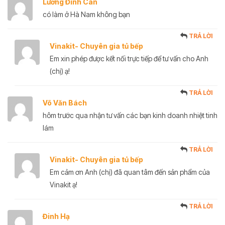
Lương Đình Can
có làm ở Hà Nam không bạn
TRẢ LỜI
Vinakit- Chuyên gia tủ bếp
Em xin phép được kết nối trực tiếp để tư vấn cho Anh
(chị) ạ!
TRẢ LỜI
Võ Văn Bách
hôm trước qua nhận tư vấn các bạn kinh doanh nhiệt tinh
lám
TRẢ LỜI
Vinakit- Chuyên gia tủ bếp
Em cảm ơn Anh (chị) đã quan tâm đến sản phẩm của
Vinakit ạ!
TRẢ LỜI
Đinh Hạ