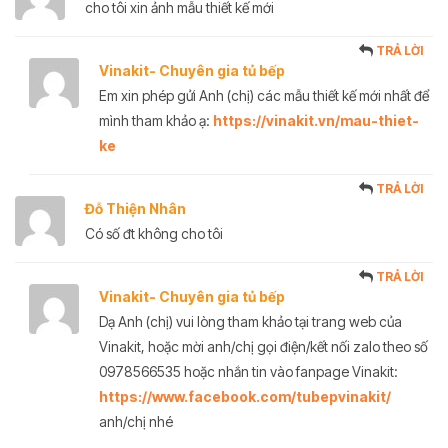
cho tôi xin ảnh mẫu thiết kế mới
TRẢ LỜI
Vinakit- Chuyên gia tủ bếp
Em xin phép gửi Anh (chị) các mẫu thiết kế mới nhất để
mình tham khảo ạ:
https://vinakit.vn/mau-thiet-
ke
TRẢ LỜI
Đỗ Thiện Nhân
Có số đt không cho tôi
TRẢ LỜI
Vinakit- Chuyên gia tủ bếp
Dạ Anh (chị) vui lòng tham khảo tại trang web của
Vinakit, hoặc mời anh/chị gọi điện/kết nối zalo theo số
0978566535 hoặc nhắn tin vào fanpage Vinakit:
https://www.facebook.com/tubepvinakit/
anh/chị nhé