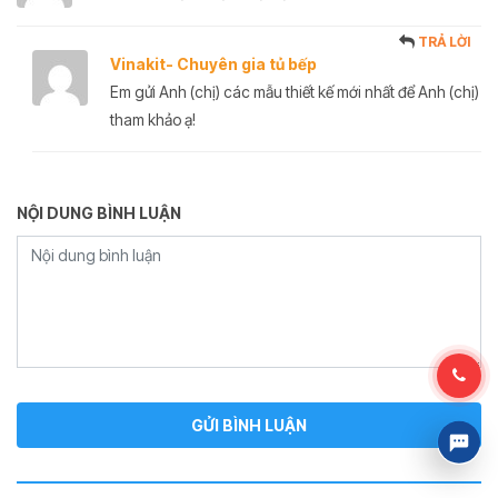
TRẢ LỜI
Vinakit- Chuyên gia tủ bếp
Em gửi Anh (chị) các mẫu thiết kế mới nhất để Anh (chị)
tham khảo ạ!
NỘI DUNG BÌNH LUẬN