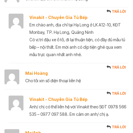
TRẢ LỜI
Vinakit - Chuyên Gia Tủ Bếp
Em chào anh, địa chỉ tại Hạ Long ở LK A12-10, KĐT
Monbay, TP. Hạ Long, Quảng Ninh
Có vị trí đậu xe ô tô, đi lại thuận tiện, có đầy đủ mẫu tủ
bếp – nội thất. Em mời anh có dịp tiện ghé qua xem
mẫu trực quan nhất anh nhé.
TRẢ LỜI
Mai Hoàng
Cho tôi xin số điện thoại liên hệ
TRẢ LỜI
Vinakit - Chuyên Gia Tủ Bếp
Anh/ chị có thể liên hệ với Vinakit theo SĐT 0978 566
535 – 0977 097 588. Em cảm ơn anh/ chị ạ.
TRẢ LỜI
MaiAnh