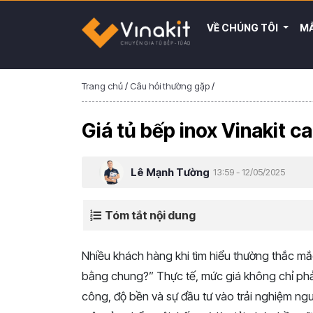
VỀ CHÚNG TÔI
MẪ
Trang chủ
/
Câu hỏi thường gặp
/
Giá tủ bếp inox Vinakit c
Lê Mạnh Tường
13:59 - 12/05/2025
Tóm tắt nội dung
Nhiều
khách
hàng
khi
tìm
hiểu
thường
thắc
mắ
bằng
chung?”
Thực
tế,
mức
giá
không
chỉ
ph
công,
độ
bền
và
sự
đầu
tư
vào
trải
nghiệm
ng