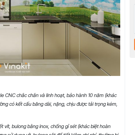
ule CNC chắc chắn và linh hoạt, bảo hành 10 năm (khác
hường có kết cấu băng dài, nặng, chịu được tải trọng kém,
kết vít, bulong bằng inox, chống gỉ sét (khác biệt hoàn
ờng sử dụng vít, bulong sắt để tiết kiệm chi phí, thường bị