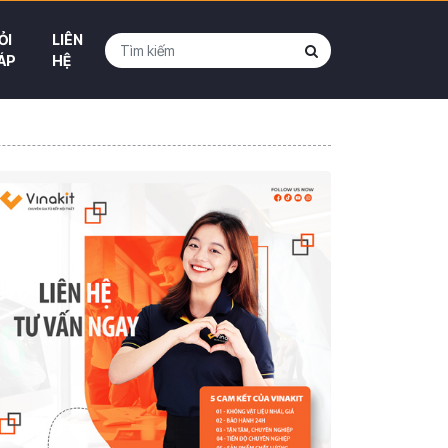
ỎI
LIÊN
ÁP
HỆ