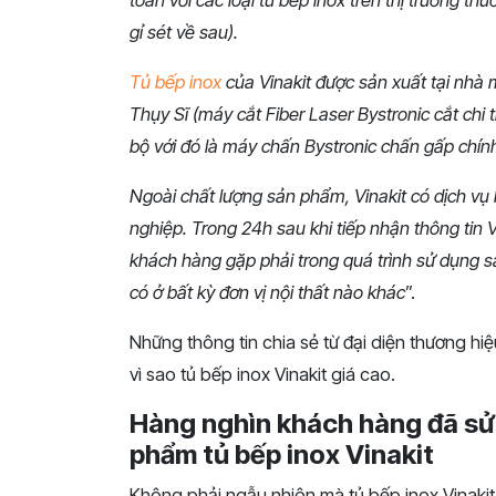
gỉ sét về sau).
Tủ bếp inox
của Vinakit được sản xuất tại nhà 
Thụy Sĩ (máy cắt Fiber Laser Bystronic cắt chi 
bộ với đó là máy chấn Bystronic chấn gấp chín
Ngoài chất lượng sản phẩm, Vinakit có dịch v
nghiệp. Trong 24h sau khi tiếp nhận thông tin 
khách hàng gặp phải trong quá trình sử dụng s
có ở bất kỳ đơn vị nội thất nào khác
”.
Những thông tin chia sẻ từ đại diện thương hiệu
vì sao tủ bếp inox Vinakit giá cao.
Hàng nghìn khách hàng đã sử 
phẩm tủ bếp inox Vinakit
Không
phải
ngẫu
nhiên
mà
tủ
bếp
inox
Vinakit