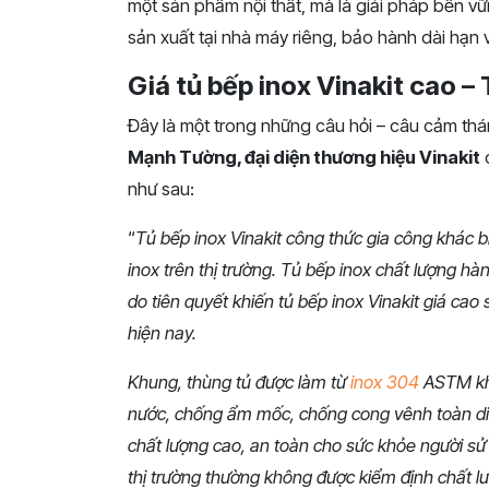
một
sản
phẩm
nội
thất,
mà
là
giải
pháp
bền
vữ
sản
xuất
tại
nhà
máy
riêng,
bảo
hành
dài
hạn
Giá tủ bếp inox Vinakit cao – 
Đây là một trong những câu hỏi – câu cảm thá
Mạnh Tường, đại diện thương hiệu Vinakit
c
như sau:
“
Tủ bếp inox Vinakit công thức gia công khác biệ
inox trên thị trường. Tủ bếp inox chất lượng hà
do tiên quyết khiến tủ bếp inox Vinakit giá ca
hiện nay.
Khung, thùng tủ được làm từ
inox 304
ASTM khô
nước, chống ẩm mốc, chống cong vênh toàn diệ
chất lượng cao, an toàn cho sức khỏe người sử 
thị trường thường không được kiểm định chất l