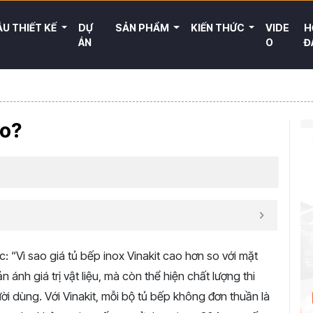
U THIẾT KẾ
DỰ
SẢN PHẨM
KIẾN THỨC
VIDE
H
ÁN
O
Đ
ao?
c:
“
Vì
sao
giá
tủ
bếp
inox
Vinakit
cao
hơn
so
với
mặt
ản
ánh
giá
trị
vật
liệu,
mà
còn
thể
hiện
chất
lượng
thi
ười
dùng.
Với
Vinakit,
mỗi
bộ
tủ
bếp
không
đơn
thuần
là