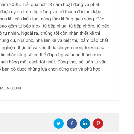
ừ năm 2005. Trải qua hơn 18 năm hoạt động và phát
được uy tín trên thị trường và trở thành đối tác được
 chọn khi cần kiến tạo, nâng tầm không gian sống. Các
bao gồm tủ bếp inox, tủ bếp nhựa, tủ bếp nhôm, tủ bếp
tự nhiên. Ngoài ra, chúng tôi còn nhận thiết kế thi
hung cư, nhà phố, nhà liền kề và biệt thự, đảm bảo chất
inh nghiệm thực tế và kiến thức chuyên môn, tôi và các
t tin chắc rằng sẽ có thể đáp ứng và hoàn thành mọi
ch hàng một cách tốt nhất. Đồng thời, sẽ luôn tư vấn,
iúp bạn có được những lựa chọn đúng đắn và phù hợp
AM
LINKEDIN