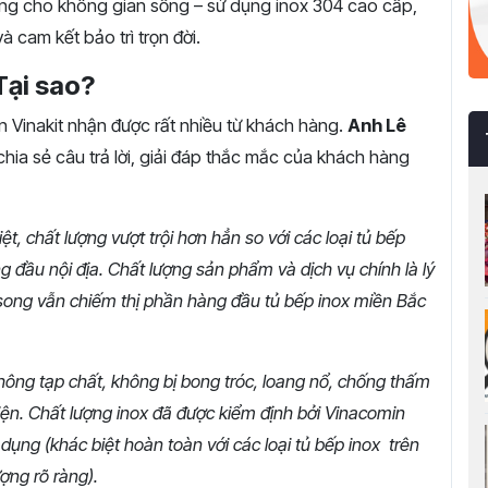
ng
cho
không
gian
sống –
sử
dụng
inox
304
cao
cấp,
và
cam
kết
bảo
trì
trọn
đời.
Tại sao?
n Vinakit nhận được rất nhiều từ khách hàng.
Anh Lê
hia sẻ câu trả lời, giải đáp thắc mắc của khách hàng
t, chất lượng vượt trội hơn hẳn so với các loại tủ bếp
ng đầu nội địa. Chất lượng sản phẩm và dịch vụ chính là lý
o song vẫn chiếm thị phần hàng đầu tủ bếp inox miền Bắc
ng tạp chất, không bị bong tróc, loang nổ, chống thấm
n. Chất lượng inox đã được kiểm định bởi Vinacomin
dụng (khác biệt hoàn toàn với các loại tủ bếp inox trên
ượng rõ ràng).