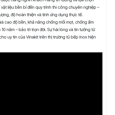
,
vật
liệu
bền
bỉ
đến
quy
trình
thi
công
chuyên
nghiệp –
lượng,
độ
hoàn
thiện
và
tính
ứng
dụng
thực
tế
.
giá
cao
độ
bền,
khả
năng
chống
mối
mọt,
chống
ẩm
h
10
năm –
bảo
trì
trọn
đời
.
Sự
hài
lòng
và
tin
tưởng
từ
cho
uy
tín
của
Vinakit
trên
thị
trường
tủ
bếp
inox
hiện