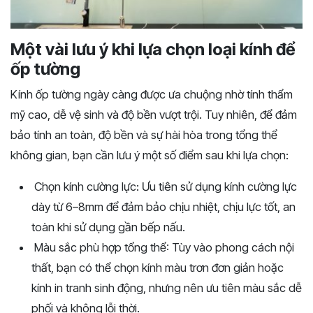
Một vài lưu ý khi lựa chọn loại kính để
ốp tường
Kính
ốp
tường
ngày
càng
được
ưa
chuộng
nhờ
tính
thẩm
mỹ
cao,
dễ
vệ
sinh
và
độ
bền
vượt
trội.
Tuy
nhiên,
để
đảm
bảo
tính
an
toàn,
độ
bền
và
sự
hài
hòa
trong
tổng
thể
không
gian,
bạn
cần
lưu
ý
một
số
điểm
sau
khi
lựa
chọn:
Chọn
kính
cường
lực
:
Ưu
tiên
sử
dụng
kính
cường
lực
dày
từ
6–
8mm
để
đảm
bảo
chịu
nhiệt,
chịu
lực
tốt,
an
toàn
khi
sử
dụng
gần
bếp
nấu.
Màu
sắc
phù
hợp
tổng
thể
:
Tùy
vào
phong
cách
nội
thất,
bạn
có
thể
chọn
kính
màu
trơn
đơn
giản
hoặc
kính
in
tranh
sinh
động,
nhưng
nên
ưu
tiên
màu
sắc
dễ
phối
và
không
lỗi
thời.