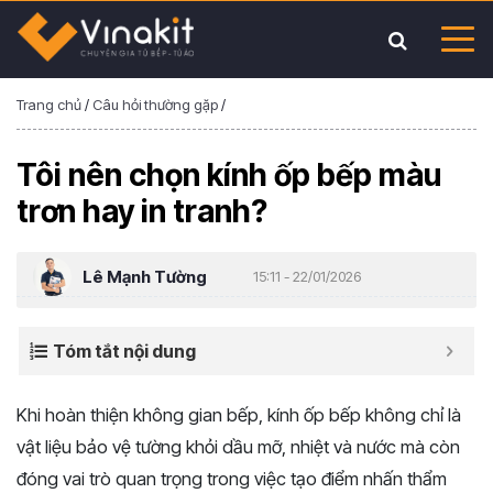
Trang chủ
/
Câu hỏi thường gặp
/
Tôi nên chọn kính ốp bếp màu
trơn hay in tranh?
Lê Mạnh Tường
15:11 - 22/01/2026
Tóm tắt nội dung
Khi
hoàn
thiện
không
gian
bếp,
kính
ốp
bếp
không
chỉ
là
vật
liệu
bảo
vệ
tường
khỏi
dầu
mỡ,
nhiệt
và
nước
mà
còn
đóng
vai
trò
quan
trọng
trong
việc
tạo
điểm
nhấn
thẩm