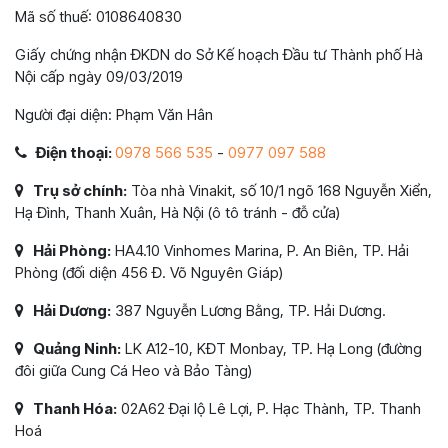
Mã số thuế: 0108640830
Giấy chứng nhận ĐKDN do Sở Kế hoạch Đầu tư Thành phố Hà
Nội cấp ngày 09/03/2019
Người đại diện: Phạm Văn Hân
Điện thoại:
0978 566 535
-
0977 097 588
Trụ sở chính:
Tòa nhà Vinakit, số 10/1 ngõ 168 Nguyễn Xiển,
Hạ Đình, Thanh Xuân, Hà Nội (ô tô tránh - đỗ cửa)
Hải Phòng:
HA4.10 Vinhomes Marina, P. An Biên, TP. Hải
Phòng (đối diện 456 Đ. Võ Nguyên Giáp)
Hải Dương:
387 Nguyễn Lương Bằng, TP. Hải Dương.
Quảng Ninh:
LK A12-10, KĐT Monbay, TP. Hạ Long (đường
đôi giữa Cung Cá Heo và Bảo Tàng)
Thanh Hóa:
02A62 Đại lộ Lê Lợi, P. Hạc Thành, TP. Thanh
Hoá