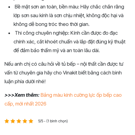
Bề
mặt
sơn
an
toàn,
bền
màu
:
Hãy
chắc
chắn
rằng
lớp
sơn
sau
kính
là
sơn
chịu
nhiệt,
không
độc
hại
và
không
dễ
bong
tróc
theo
thời
gian.
Thi
công
chuyên
nghiệp
:
Kính
cần
được
đo
đạc
chính
xác,
cắt
khoét
chuẩn
và
lắp
đặt
đúng
kỹ
thuật
để
đảm
bảo
thẩm
mỹ
và
an
toàn
lâu
dài.
Nếu anh chị có câu hỏi về tủ bếp – nội thất cần được tư
vấn từ chuyên gia hãy cho Vinakit biết bằng cách bình
luận phía dưới nhé!
>>>Xem thêm:
Bảng màu kính cường lực ốp bếp cao
cấp, mới nhất 2026
5/5 - (1 bình chọn)