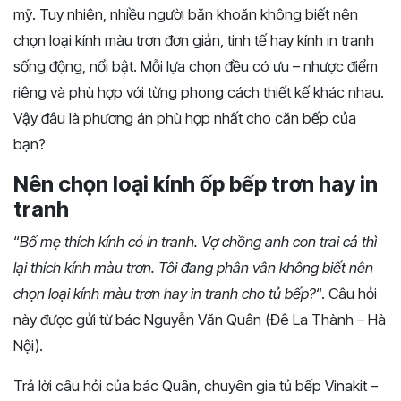
mỹ.
Tuy
nhiên,
nhiều
người
băn
khoăn
không
biết
nên
chọn loại kính
màu
trơn
đơn
giản,
tinh
tế
hay
kính
in
tranh
sống
động,
nổi
bật.
Mỗi
lựa
chọn
đều
có
ưu –
nhược
điểm
riêng
và
phù
hợp
với
từng
phong
cách
thiết
kế
khác
nhau.
Vậy
đâu
là
phương
án
phù
hợp
nhất
cho
căn
bếp
của
bạn?
Nên chọn loại kính ốp bếp trơn hay in
tranh
“
Bố mẹ thích kính có in tranh. Vợ chồng anh con trai cả thì
lại thích kính màu trơn. Tôi đang phân vân không biết nên
chọn loại kính màu trơn hay in tranh cho tủ bếp?
“. Câu hỏi
này được gửi từ bác Nguyễn Văn Quân (Đê La Thành – Hà
Nội).
Trả lời câu hỏi của bác Quân, chuyên gia tủ bếp Vinakit –