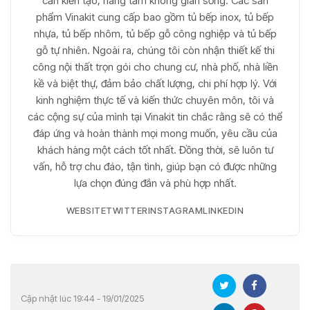
cần kiến tạo, nâng tầm không gian sống. Các sản
phẩm Vinakit cung cấp bao gồm tủ bếp inox, tủ bếp
nhựa, tủ bếp nhôm, tủ bếp gỗ công nghiệp và tủ bếp
gỗ tự nhiên. Ngoài ra, chúng tôi còn nhận thiết kế thi
công nội thất trọn gói cho chung cư, nhà phố, nhà liền
kề và biệt thự, đảm bảo chất lượng, chi phí hợp lý. Với
kinh nghiệm thực tế và kiến thức chuyên môn, tôi và
các cộng sự của mình tại Vinakit tin chắc rằng sẽ có thể
đáp ứng và hoàn thành mọi mong muốn, yêu cầu của
khách hàng một cách tốt nhất. Đồng thời, sẽ luôn tư
vấn, hỗ trợ chu đáo, tận tình, giúp bạn có được những
lựa chọn đúng đắn và phù hợp nhất.
WEBSITE
TWITTER
INSTAGRAM
LINKEDIN
Cập nhật lúc 19:44 - 19/01/2025