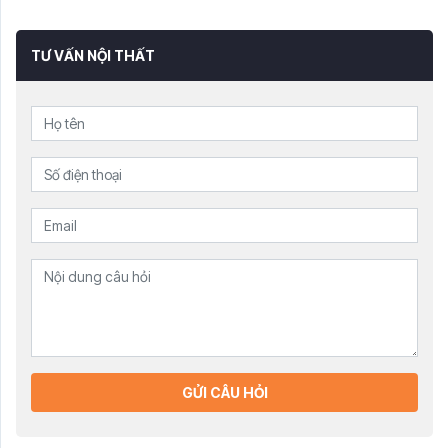
TƯ VẤN NỘI THẤT
GỬI CÂU HỎI