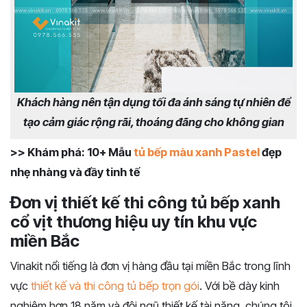
Khách hàng nên tận dụng tối đa ánh sáng tự nhiên để
tạo cảm giác rộng rãi, thoáng đãng cho không gian
>> Khám phá: 10+ Mẫu
tủ bếp màu xanh Pastel
đẹp
nhẹ nhàng và đầy tinh tế
Đơn vị thiết kế thi công tủ bếp xanh
cổ vịt thương hiệu uy tín khu vực
miền Bắc
Vinakit nổi tiếng là đơn vị hàng đầu tại miền Bắc trong lĩnh
vực
thiết kế và thi công tủ bếp trọn gói
. Với bề dày kinh
nghiệm hơn 18 năm và đội ngũ thiết kế tài năng, chúng tôi