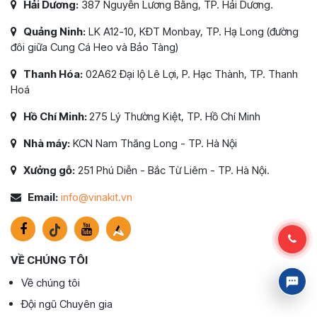
Hải Dương:
387 Nguyễn Lương Bằng, TP. Hải Dương.
Quảng Ninh:
LK A12-10, KĐT Monbay, TP. Hạ Long (đường
đôi giữa Cung Cá Heo và Bảo Tàng)
Thanh Hóa:
02A62 Đại lộ Lê Lợi, P. Hạc Thành, TP. Thanh
Hoá
Hồ Chí Minh:
275 Lý Thường Kiệt, TP. Hồ Chí Minh
Nhà máy:
KCN Nam Thăng Long - TP. Hà Nội
Xưởng gỗ:
251 Phú Diễn - Bắc Từ Liêm - TP. Hà Nội.
Email:
info@vinakit.vn
VỀ CHÚNG TÔI
Về chúng tôi
Đội ngũ Chuyên gia