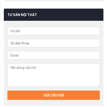
TƯ VẤN NỘI THẤT
GỬI CÂU HỎI