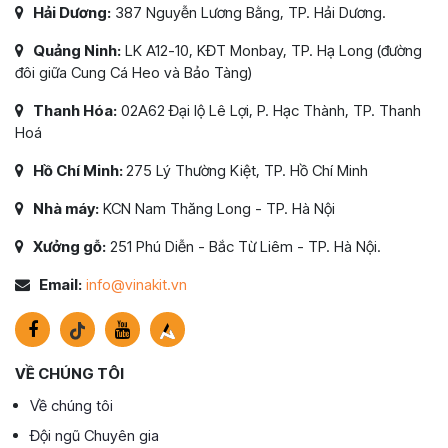
Hải Dương:
387 Nguyễn Lương Bằng, TP. Hải Dương.
Quảng Ninh:
LK A12-10, KĐT Monbay, TP. Hạ Long (đường
đôi giữa Cung Cá Heo và Bảo Tàng)
Thanh Hóa:
02A62 Đại lộ Lê Lợi, P. Hạc Thành, TP. Thanh
Hoá
Hồ Chí Minh:
275 Lý Thường Kiệt, TP. Hồ Chí Minh
Nhà máy:
KCN Nam Thăng Long - TP. Hà Nội
Xưởng gỗ:
251 Phú Diễn - Bắc Từ Liêm - TP. Hà Nội.
Email:
info@vinakit.vn
VỀ CHÚNG TÔI
Về chúng tôi
Đội ngũ Chuyên gia