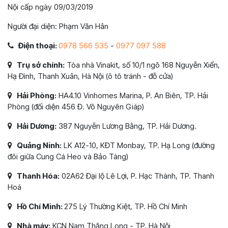
Nội cấp ngày 09/03/2019
Người đại diện: Phạm Văn Hân
Điện thoại:
0978 566 535
-
0977 097 588
Trụ sở chính:
Tòa nhà Vinakit, số 10/1 ngõ 168 Nguyễn Xiển,
Hạ Đình, Thanh Xuân, Hà Nội (ô tô tránh - đỗ cửa)
Hải Phòng:
HA4.10 Vinhomes Marina, P. An Biên, TP. Hải
Phòng (đối diện 456 Đ. Võ Nguyên Giáp)
Hải Dương:
387 Nguyễn Lương Bằng, TP. Hải Dương.
Quảng Ninh:
LK A12-10, KĐT Monbay, TP. Hạ Long (đường
đôi giữa Cung Cá Heo và Bảo Tàng)
Thanh Hóa:
02A62 Đại lộ Lê Lợi, P. Hạc Thành, TP. Thanh
Hoá
Hồ Chí Minh:
275 Lý Thường Kiệt, TP. Hồ Chí Minh
Nhà máy:
KCN Nam Thăng Long - TP. Hà Nội