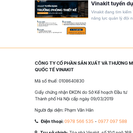
Vinakit tuyển d
Vinakit đang tìm kiếm
năng lực quản lý đội 
CÔNG TY CỔ PHẦN SẢN XUẤT VÀ THƯƠNG M
QUỐC TẾ VINAKIT
Mã số thuế: 0108640830
Giấy chứng nhận ĐKDN do Sở Kế hoạch Đầu tư
Thành phố Hà Nội cấp ngày 09/03/2019
Người đại diện: Phạm Văn Hân
Điện thoại:
0978 566 535
-
0977 097 588
Trụ sở chính:
Tòa nhà Vinakit, số 10/1 ngõ 168