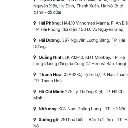
Nguyễn Xiển, Hạ Đình, Thanh Xuân, Hà Nội (ô tô
tránh - đỗ cửa)
Hải Phòng:
HA4.10 Vinhomes Marina, P. An Biê
TP. Hải Phòng (đối diện 456 Đ. Võ Nguyên Giáp)
Hải Dương:
387 Nguyễn Lương Bằng, TP. Hải
Dương.
Quảng Ninh:
LK A12-10, KĐT Monbay, TP. Hạ
Long (đường đôi giữa Cung Cá Heo và Bảo Tàng)
Thanh Hóa:
02A62 Đại lộ Lê Lợi, P. Hạc Thành
TP. Thanh Hoá
Hồ Chí Minh:
275 Lý Thường Kiệt, TP. Hồ Chí
Minh
Nhà máy:
KCN Nam Thăng Long - TP. Hà Nội
Xưởng gỗ:
251 Phú Diễn - Bắc Từ Liêm - TP. H
Nội.