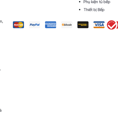
Phụ kiện tủ bếp
Thiết bị Bếp
n,
,
à