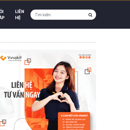
ỎI
LIÊN
ÁP
HỆ