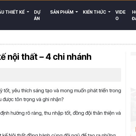
U THIẾT KẾ
DỰ
SẢN PHẨM
KIẾN THỨC
VIDE
H
ÁN
O
Đ
ế nội thất – 4 chi nhánh
ỹ tốt, yêu thích sáng tạo và mong muốn phát triển trong
u được tôn trọng và ghi nhận?
định hướng rõ ràng, thu nhập tốt, đồng đội thân thiện và
t kế Nội thất đồng hành cùng đội ngũ để tạo ra những