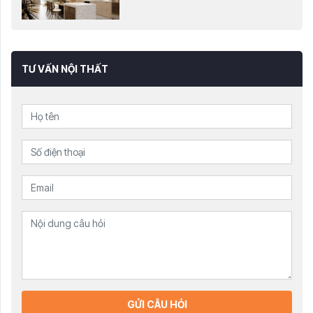
TƯ VẤN NỘI THẤT
GỬI CÂU HỎI