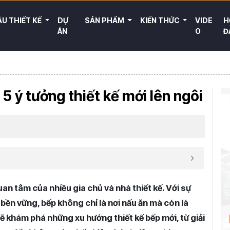
U THIẾT KẾ
DỰ
SẢN PHẨM
KIẾN THỨC
VIDE
H
ÁN
O
Đ
 ý tưởng thiết kế mới lên ngôi
n tâm của nhiều gia chủ và nhà thiết kế. Với sự
bền vững, bếp không chỉ là nơi nấu ăn mà còn là
sẽ khám phá những xu hướng thiết kế bếp mới, từ giải