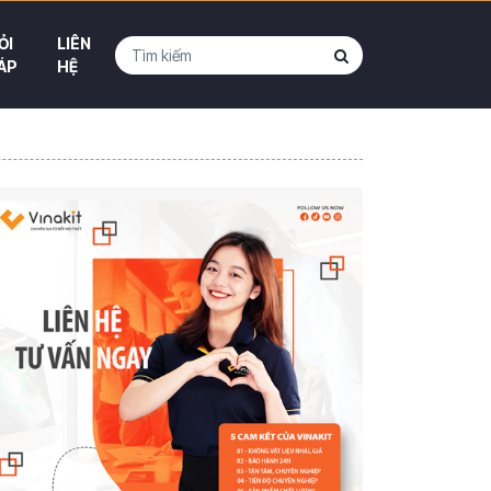
ỎI
LIÊN
ÁP
HỆ