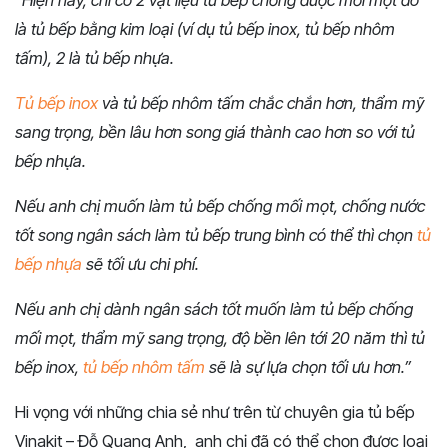
“
Hiện nay, chỉ có 2 vật liệu tủ bếp chống được mối mọt đó
là tủ bếp bằng kim loại (ví dụ tủ bếp inox, tủ bếp nhôm
tấm), 2 là tủ bếp nhựa.
Tủ bếp inox
và tủ bếp nhôm tấm chắc chắn hơn, thẩm mỹ
sang trọng, bền lâu hơn song giá thành cao hơn so với tủ
bếp nhựa.
Nếu anh chị muốn làm tủ bếp chống mối mọt, chống nước
tốt song ngân sách làm tủ bếp trung bình có thể thì chọn
tủ
bếp nhựa
sẽ tối ưu chi phí.
Nếu anh chị dành ngân sách tốt muốn làm tủ bếp chống
mối mọt, thẩm mỹ sang trọng, độ bền lên tới 20 năm thì tủ
bếp inox,
tủ bếp nhôm tấm
sẽ là sự lựa chọn tối ưu hơn.”
Hi vọng với những chia sẻ như trên từ chuyên gia tủ bếp
Vinakit – Đỗ Quang Anh, anh chị đã có thể chọn được loại