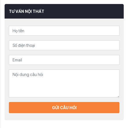
TƯ VẤN NỘI THẤT
GỬI CÂU HỎI