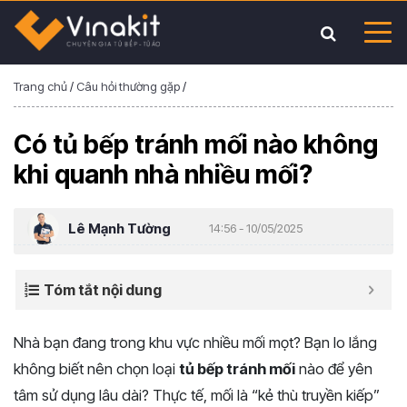
Trang chủ
/
Câu hỏi thường gặp
/
Có tủ bếp tránh mối nào không
khi quanh nhà nhiều mối?
Lê Mạnh Tường
14:56 - 10/05/2025
Tóm tắt nội dung
Nhà
bạn
đang
trong
khu
vực
nhiều
mối
mọt?
Bạn
lo
lắng
không
biết
nên
chọn
loại
tủ
bếp
tránh
mối
nào
để
yên
tâm
sử
dụng
lâu
dài?
Thực
tế,
mối
là “
kẻ
thù
truyền
kiếp”