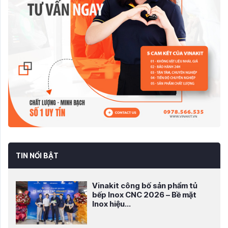
TIN NỔI BẬT
Vinakit công bố sản phẩm tủ
bếp Inox CNC 2026 – Bề mặt
Inox hiệu...