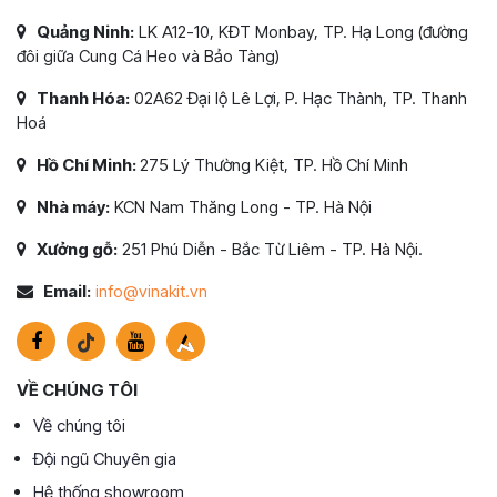
Quảng Ninh:
LK A12-10, KĐT Monbay, TP. Hạ Long (đường
đôi giữa Cung Cá Heo và Bảo Tàng)
Thanh Hóa:
02A62 Đại lộ Lê Lợi, P. Hạc Thành, TP. Thanh
Hoá
Hồ Chí Minh:
275 Lý Thường Kiệt, TP. Hồ Chí Minh
Nhà máy:
KCN Nam Thăng Long - TP. Hà Nội
Xưởng gỗ:
251 Phú Diễn - Bắc Từ Liêm - TP. Hà Nội.
Email:
info@vinakit.vn
VỀ CHÚNG TÔI
Về chúng tôi
Đội ngũ Chuyên gia
Hệ thống showroom