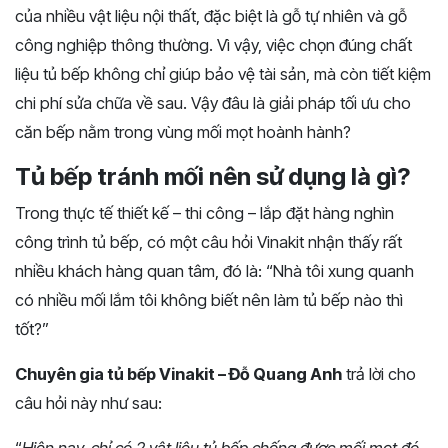
của
nhiều
vật
liệu
nội
thất,
đặc
biệt
là
gỗ
tự
nhiên
và
gỗ
công
nghiệp
thông
thường.
Vì
vậy,
việc
chọn
đúng
chất
liệu
tủ
bếp
không
chỉ
giúp
bảo
vệ
tài
sản,
mà
còn
tiết
kiệm
chi
phí
sửa
chữa
về
sau.
Vậy
đâu
là
giải
pháp
tối
ưu
cho
căn
bếp
nằm
trong
vùng
mối
mọt
hoành
hành?
Tủ bếp tránh mối nên sử dụng là gì?
Trong thực tế thiết kế – thi công – lắp đặt hàng nghìn
công trình tủ bếp, có một câu hỏi Vinakit nhận thấy rất
nhiều khách hàng quan tâm, đó là: “Nhà tôi xung quanh
có nhiều mối lắm tôi không biết nên làm tủ bếp nào thì
tốt?”
Chuyên gia tủ bếp Vinakit – Đỗ Quang Anh
trả lời cho
câu hỏi này như sau: