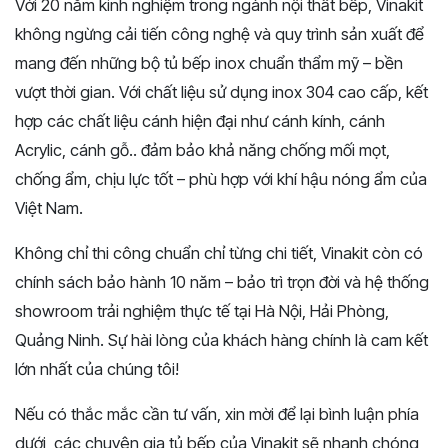
Với 20
năm
kinh
nghiệm
trong
ngành
nội
thất
bếp,
Vinakit
không
ngừng
cải
tiến
công
nghệ
và
quy
trình
sản
xuất
để
mang
đến
những
bộ
tủ
bếp
inox
chuẩn
thẩm
mỹ –
bền
vượt
thời
gian
. Với chất liệu
sử
dụng
inox
304
cao
cấp
,
kết
hợp các chất liệu
cánh
hiện
đại như cánh kính, cánh
Acrylic, cánh gỗ..
đảm
bảo
khả
năng
chống
mối
mọt,
chống
ẩm,
chịu
lực
tốt
–
phù
hợp
với
khí
hậu
nóng
ẩm
của
Việt
Nam.
Không
chỉ
thi
công
chuẩn
chỉ
từng
chi
tiết,
Vinakit
còn
có
chính
sách
bảo
hành
10
năm –
bảo
trì
trọn
đời
và
hệ
thống
showroom
trải
nghiệm
thực
tế
tại
Hà
Nội,
Hải
Phòng,
Quảng
Ninh.
Sự
hài
lòng
của
khách
hàng
chính
là
cam
kết
lớn
nhất
của
chúng
tôi!
Nếu có thắc mắc cần tư vấn, xin mời để lại bình luận phía
dưới, các chuyên gia tủ bếp của Vinakit sẽ nhanh chóng