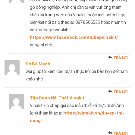
gỗ công nghiệp. Anh chị cần tư vấn vui lòng tham
khảo tại trang web của Vinakit, hoặc mời anh/chị gọi
điện/kết nối zalo theo số 0978566535 hoặc nhắn tin
vào fanpage Vinakit:
https://www.facebook.com/tubepvinakit/
anh/chị nhé.
TRẢ LỜI
Đỗ Bá Mạnh
Gưi giúp tôi xem các dự án thực tế của bên bạn để tham
khảo nhé
TRẢ LỜI
Tập Đoàn Nội Thất Vinakit
Vinakit xin phép gửi các mẫu thiết kế thực tế để Anh
(chị) tham khảo ạ:
https://vinakit.vn/du-an-thi-
cong
TRẢ LỜI