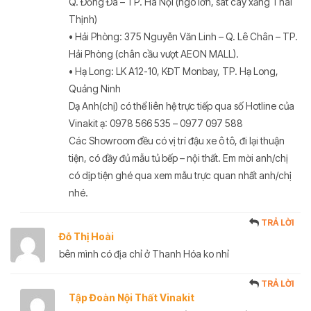
Q. Đống Đa – TP. Hà Nội (ngõ lớn, sát cây xăng Thái
Thịnh)
• Hải Phòng: 375 Nguyễn Văn Linh – Q. Lê Chân – TP.
Hải Phòng (chân cầu vượt AEON MALL).
• Hạ Long: LK A12-10, KĐT Monbay, TP. Hạ Long,
Quảng Ninh
Dạ Anh(chị) có thể liên hệ trực tiếp qua số Hotline của
Vinakit ạ: 0978 566 535 – 0977 097 588
Các Showroom đều có vị trí đậu xe ô tô, đi lại thuận
tiện, có đầy đủ mẫu tủ bếp – nội thất. Em mời anh/chị
có dịp tiện ghé qua xem mẫu trực quan nhất anh/chị
nhé.
TRẢ LỜI
Đỗ Thị Hoài
bên mình có địa chỉ ở Thanh Hóa ko nhỉ
TRẢ LỜI
Tập Đoàn Nội Thất Vinakit