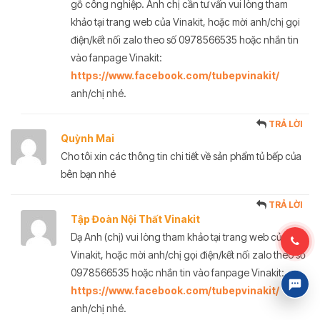
gỗ công nghiệp. Anh chị cần tư vấn vui lòng tham
khảo tại trang web của Vinakit, hoặc mời anh/chị gọi
điện/kết nối zalo theo số 0978566535 hoặc nhắn tin
vào fanpage Vinakit:
https://www.facebook.com/tubepvinakit/
anh/chị nhé.
TRẢ LỜI
Quỳnh Mai
Cho tôi xin các thông tin chi tiết về sản phẩm tủ bếp của
bên bạn nhé
TRẢ LỜI
Tập Đoàn Nội Thất Vinakit
Dạ Anh (chị) vui lòng tham khảo tại trang web của
Vinakit, hoặc mời anh/chị gọi điện/kết nối zalo theo số
0978566535 hoặc nhắn tin vào fanpage Vinakit:
https://www.facebook.com/tubepvinakit/
anh/chị nhé.