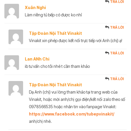
TRẢ LỜI
Xuân Nghi
Làm riêng tủ bếp có được ko nhỉ
TRẢ LỜI
Tập Đoàn Nội Thất Vinakit
Vinakit xin phép được kết nối trực tiếp với Anh (chị) ạ!
TRẢ LỜI
Lan ANh Chi
ib tư vấn cho tôi nhé t cần tham khảo
TRẢ LỜI
Tập Đoàn Nội Thất Vinakit
Dạ Anh (chị) vui lòng tham khảo tại trang web của
Vinakit, hoặc mời anh/chị gọi điện/kết nối zalo theo số
0978566535 hoặc nhắn tin vào fanpage Vinakit:
https://www.facebook.com/tubepvinakit/
anh/chị nhé.