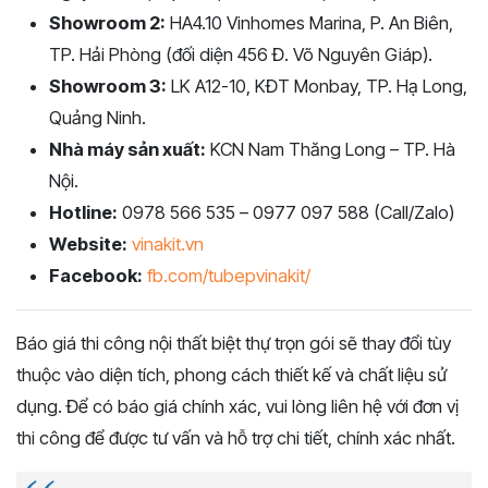
Showroom 2:
HA4.10 Vinhomes Marina, P. An Biên,
TP. Hải Phòng (đối diện 456 Đ. Võ Nguyên Giáp).
Showroom 3:
LK A12-10, KĐT Monbay, TP. Hạ Long,
Quảng Ninh.
Nhà máy sản xuất:
KCN Nam Thăng Long – TP. Hà
Nội.
Hotline:
0978 566 535 – 0977 097 588 (Call/Zalo)
Website:
vinakit.vn
Facebook:
fb.com/tubepvinakit/
Báo giá thi công nội thất biệt thự trọn gói sẽ thay đổi tùy
thuộc vào diện tích, phong cách thiết kế và chất liệu sử
dụng. Để có báo giá chính xác, vui lòng liên hệ với đơn vị
thi công để được tư vấn và hỗ trợ chi tiết, chính xác nhất.