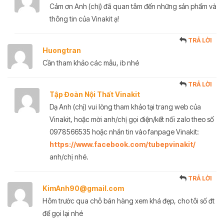
Cảm ơn Anh (chị) đã quan tâm đến những sản phẩm và
thông tin của Vinakit ạ!
TRẢ LỜI
Huongtran
Cần tham khảo các mẫu, ib nhé
TRẢ LỜI
Tập Đoàn Nội Thất Vinakit
Dạ Anh (chị) vui lòng tham khảo tại trang web của
Vinakit, hoặc mời anh/chị gọi điện/kết nối zalo theo số
0978566535 hoặc nhắn tin vào fanpage Vinakit:
https://www.facebook.com/tubepvinakit/
anh/chị nhé.
TRẢ LỜI
KimAnh90@gmail.com
Hôm trước qua chỗ bán hàng xem khá đẹp, cho tôi số đt
để gọi lại nhé