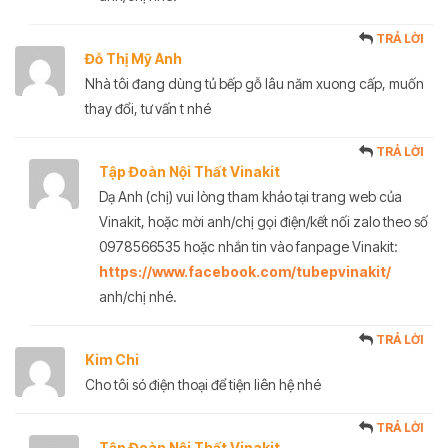
TRẢ LỜI
Đỗ Thị Mỹ Anh
Nhà tôi đang dùng tủ bếp gỗ lâu năm xuong cấp, muốn
thay đổi, tư vấn t nhé
TRẢ LỜI
Tập Đoàn Nội Thất Vinakit
Dạ Anh (chị) vui lòng tham khảo tại trang web của
Vinakit, hoặc mời anh/chị gọi điện/kết nối zalo theo số
0978566535 hoặc nhắn tin vào fanpage Vinakit:
https://www.facebook.com/tubepvinakit/
anh/chị nhé.
TRẢ LỜI
Kim Chi
Cho tôi só điện thoại để tiện liên hệ nhé
TRẢ LỜI
Tập Đoàn Nội Thất Vinakit