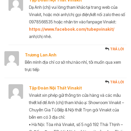
Dạ Anh (chị) vui lòng tham khảo tại trang web của
Vinakit, hoặc mời anh/chị gọi điện/kết nối zalo theo số
0978566535 hoặc nhắn tin vào fanpage Vinakit:
https://www.facebook.com/tubepvinakit/
anh/chị nhé.
TRẢ LỜI
Trương Lan Anh
Bên mình địa chỉ cơ sở như nào nhỉ, tôi muốn qua xem
trực tiếp
TRẢ LỜI
Tập Đoàn Nội Thất Vinakit
Vinakit xin phép gửi thông tin cửa hàng và các mẫu
thiết kế để Anh (chị) tham khảo ạ: Showroom Vinakit –
Chuyên Gia Tủ Bếp & Nội thất Trọn gói Vinakit của
bên em có 3 địa chỉ:
• Hà Nội: Tòa nhà Vinakit, số 5 ngõ 192 Thái Thịnh –