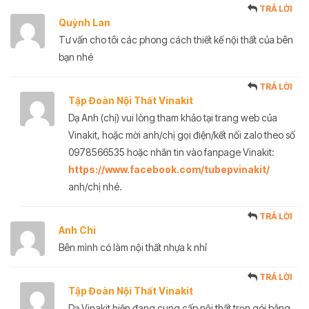
TRẢ LỜI
Quỳnh Lan
Tư vấn cho tôi các phong cách thiết kế nội thất của bên
bạn nhé
TRẢ LỜI
Tập Đoàn Nội Thất Vinakit
Dạ Anh (chị) vui lòng tham khảo tại trang web của
Vinakit, hoặc mời anh/chị gọi điện/kết nối zalo theo số
0978566535 hoặc nhắn tin vào fanpage Vinakit:
https://www.facebook.com/tubepvinakit/
anh/chị nhé.
TRẢ LỜI
Anh Chi
Bên mình có làm nội thất nhựa k nhỉ
TRẢ LỜI
Tập Đoàn Nội Thất Vinakit
Dạ Vinakit hiện đang cung cấp nội thất trọn gói bằng