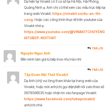
Dạ hiện tại Vinakit có 3 cơ sở tại Hà Nội, Hải Phòng,
Quảng Ninh ạ. Anh chị có thể xem các mẫu trực tiếp tại
trang web Vinakit:
https://vinakit.vn/du-an-thi-
cong
. Hoặc các công trình thực tế trên youtube của
Vinakit nhé ạ:
https://www.youtube.com/@VINAKITCHUYENG
IATUBEP-NOITHAT
TRẢ LỜI
Nguyễn Ngọc Anh
Bên mình làm giá tủ bếp Inox như nào nhỉ
TRẢ LỜI
Tập Đoàn Nội Thất Vinakit
Dạ Anh (chị) vui lòng tham khảo tại trang web của
Vinakit, hoặc mời anh/chị gọi điện/kết nối zalo theo số
0978566535 hoặc nhắn tin vào fanpage Vinakit:
https://www.facebook.com/tubepvinakit/
anh/chị nhé.