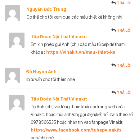
TRẢ LỜI
Nguyễn Đức Trung
Có thể cho tôi xem qua các mẫu thiết kế không nhỉ
TRẢ LỜI
Tập Đoàn Nội Thất Vinakit
Em xin phép gủi Anh (chị) các mẫu tủ bếp để tham
khảo ạ :
https://vinakit.vn/mau-thiet-ke
TRẢ LỜI
Đỗ Huỳnh Anh
ib tư vấn cho tôi thêm nhé
TRẢ LỜI
Tập Đoàn Nội Thất Vinakit
Dạ Anh (chị) vui lòng tham khảo tại trang web của
Vinakit, hoặc mời anh/chị gọi điện/kết nối zalo theo số
0978566535 hoặc nhắn tin vào fanpage Vinakit:
https://www.facebook.com/tubepvinakit/
anh/chị nhé.