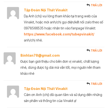
TRẢ LỜI
Tập Đoàn Nội Thất Vinakit
Dạ Anh (chị) vui lòng tham khảo tại trang web của
Vinakit, hoặc mời anh/chị gọi điện/kết nối zalo theo số
0978566535 hoặc nhắn tin vào fanpage Vinakit:
https://www.facebook.com/tubepvinakit/
anh/chị nhé.
TRẢ LỜI
Binhlan78@gmail.com
Được bạn giới thiệu cho bên đơn vị vinakit, chất lượng
nhé, dùng được tg dài mà vẫn tốt, mọi người nên tham
khảo nhé
TRẢ LỜI
Tập Đoàn Nội Thất Vinakit
Cảm ơn Anh (chị) đã quan tâm và sử dụng đến những
sản phẩm và thông tin của Vinakit ạ!