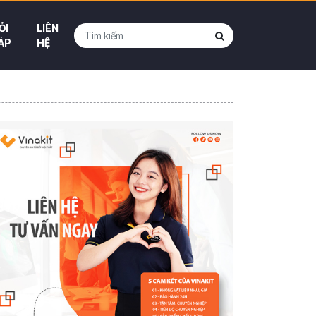
ỎI
LIÊN
ÁP
HỆ