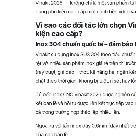
Vinakit 2026 — không chỉ là một sản phẩm tủ 
dụng phụ kiện cao cấp một cách bền vững và 
Vì sao các đối tác lớn chọn V
kiện cao cấp?
Inox 304 chuẩn quốc tế – đảm bảo 
Vinakit sử dụng inox SUS 304 theo tiêu chuẩn
rệt với nhiều sản phẩm inox giá rẻ trên thị tr
(ray trượt, giá dao – thớt, kệ nâng hạ, ngăn ké
chặt theo thời gian, không bị tuột, rỉ sét hay lỏ
Tủ bếp Inox CNC Vinakit 2026 được nghiên cứ
kết bản lề và hồi tủ được liên kết trực tiếp 
cả trong trường hợp tháo lắp nhiều lần.
Ngoài ra với tấm inox dày 0.6mm (dày nhất trê
của các bản lề.