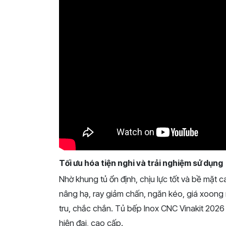
Tối ưu hóa tiện nghi và trải nghiệm sử dụng
Nhờ khung tủ ổn định, chịu lực tốt và bề mặt c
nâng hạ, ray giảm chấn, ngăn kéo, giá xoong 
tru, chắc chắn. Tủ bếp Inox CNC Vinakit 2026
hiện đại, cao cấp.