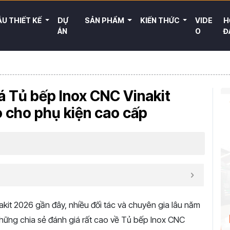
U THIẾT KẾ
DỰ
SẢN PHẨM
KIẾN THỨC
VIDE
H
ÁN
O
Đ
iá Tủ bếp Inox CNC Vinakit
 cho phụ kiện cao cấp
akit 2026 gần đây, nhiều đối tác và chuyên gia lâu năm
những chia sẻ đánh giá rất cao về Tủ bếp Inox CNC