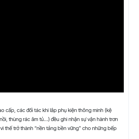
ao cấp, các đối tác khi lắp phụ kiện thông minh (kệ
nồi, thùng rác âm tủ…) đều ghi nhận sự vận hành trơn
 vì thế trở thành “nền tảng bền vững” cho những bếp