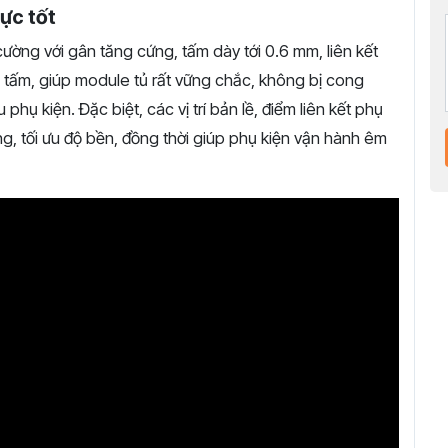
ực tốt
 cường với gân tăng cứng, tấm dày tới 0.6 mm, liên kết
 tấm, giúp module tủ rất vững chắc, không bị cong
phụ kiện. Đặc biệt, các vị trí bản lề, điểm liên kết phụ
, tối ưu độ bền, đồng thời giúp phụ kiện vận hành êm