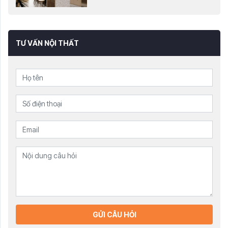
TƯ VẤN NỘI THẤT
GỬI CÂU HỎI