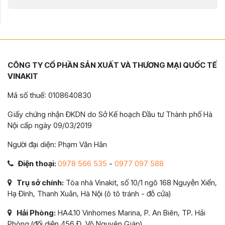
CÔNG TY CỔ PHẦN SẢN XUẤT VÀ THƯƠNG MẠI QUỐC TẾ
VINAKIT
Mã số thuế: 0108640830
Giấy chứng nhận ĐKDN do Sở Kế hoạch Đầu tư Thành phố Hà
Nội cấp ngày 09/03/2019
Người đại diện: Phạm Văn Hân
Điện thoại:
0978 566 535
-
0977 097 588
Trụ sở chính:
Tòa nhà Vinakit, số 10/1 ngõ 168 Nguyễn Xiển,
Hạ Đình, Thanh Xuân, Hà Nội (ô tô tránh - đỗ cửa)
Hải Phòng:
HA4.10 Vinhomes Marina, P. An Biên, TP. Hải
Phòng (đối diện 456 Đ. Võ Nguyên Giáp)