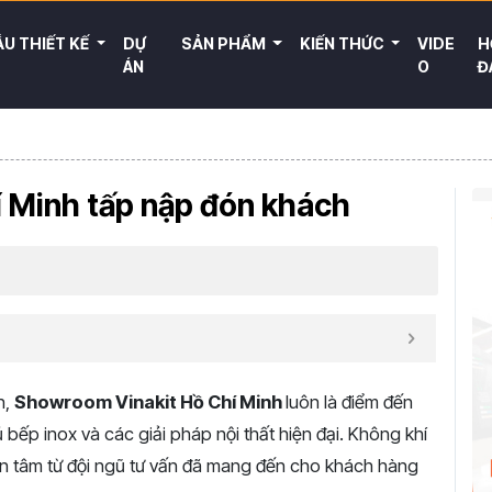
U THIẾT KẾ
DỰ
SẢN PHẨM
KIẾN THỨC
VIDE
H
ÁN
O
Đ
 Minh tấp nập đón khách
n,
Showroom Vinakit Hồ Chí Minh
luôn là điểm đến
ếp inox và các giải pháp nội thất hiện đại. Không khí
ận tâm từ đội ngũ tư vấn đã mang đến cho khách hàng