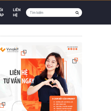
ỎI
LIÊN
ÁP
HỆ