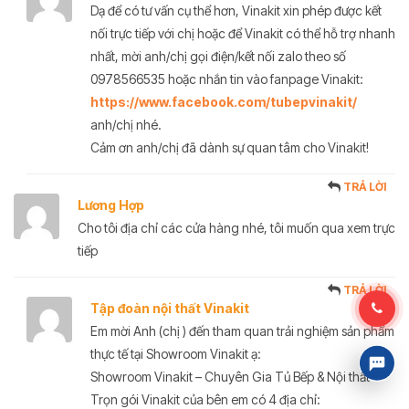
Dạ để có tư vấn cụ thể hơn, Vinakit xin phép được kết
nối trực tiếp với chị hoặc để Vinakit có thể hỗ trợ nhanh
nhất, mời anh/chị gọi điện/kết nối zalo theo số
0978566535 hoặc nhắn tin vào fanpage Vinakit:
https://www.facebook.com/tubepvinakit/
anh/chị nhé.
Cảm ơn anh/chị đã dành sự quan tâm cho Vinakit!
TRẢ LỜI
Lương Hợp
Cho tôi địa chỉ các cửa hàng nhé, tôi muốn qua xem trực
tiếp
TRẢ LỜI
Tập đoàn nội thất Vinakit
Em mời Anh (chị ) đến tham quan trải nghiệm sản phẩm
thực tế tại Showroom Vinakit ạ:
Showroom Vinakit – Chuyên Gia Tủ Bếp & Nội thất
Trọn gói Vinakit của bên em có 4 địa chỉ: