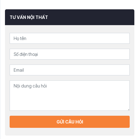
TƯ VẤN NỘI THẤT
GỬI CÂU HỎI