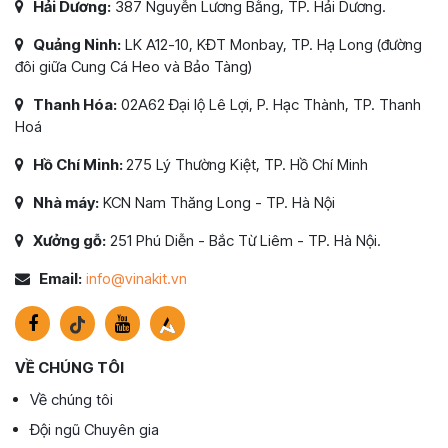
Hải Dương:
387 Nguyễn Lương Bằng, TP. Hải Dương.
Quảng Ninh:
LK A12-10, KĐT Monbay, TP. Hạ Long (đường
đôi giữa Cung Cá Heo và Bảo Tàng)
Thanh Hóa:
02A62 Đại lộ Lê Lợi, P. Hạc Thành, TP. Thanh
Hoá
Hồ Chí Minh:
275 Lý Thường Kiệt, TP. Hồ Chí Minh
Nhà máy:
KCN Nam Thăng Long - TP. Hà Nội
Xưởng gỗ:
251 Phú Diễn - Bắc Từ Liêm - TP. Hà Nội.
Email:
info@vinakit.vn
VỀ CHÚNG TÔI
Về chúng tôi
Đội ngũ Chuyên gia