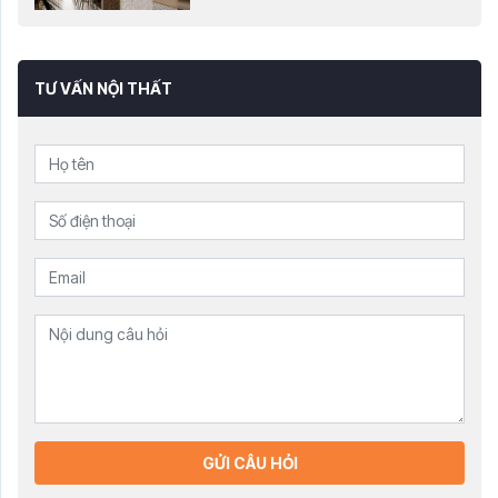
TƯ VẤN NỘI THẤT
GỬI CÂU HỎI