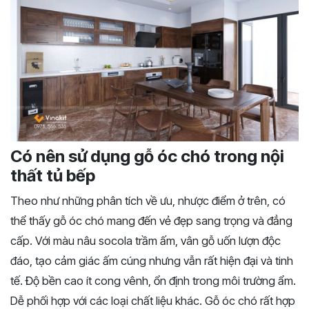
Có nên sử dụng gỗ óc chó trong nội
thất tủ bếp
Theo như những phân tích về ưu, nhược điểm ở trên, có
thể thấy gỗ óc chó mang đến vẻ đẹp sang trọng và đẳng
cấp. Với
màu
nâu
socola
trầm
ấm,
vân
gỗ
uốn
lượn
độc
đáo,
tạo
cảm
giác
ấm
cúng
nhưng
vẫn
rất
hiện
đại
và
tinh
tế. Độ bền cao ít cong vênh, ổn định trong môi trường ẩm.
Dễ phối hợp với các loại chất liệu khác. Gỗ óc chó rất hợp