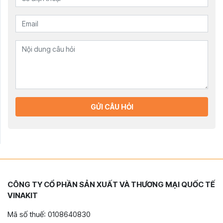
GỬI CÂU HỎI
CÔNG TY CỔ PHẦN SẢN XUẤT VÀ THƯƠNG MẠI QUỐC TẾ
VINAKIT
Mã số thuế: 0108640830