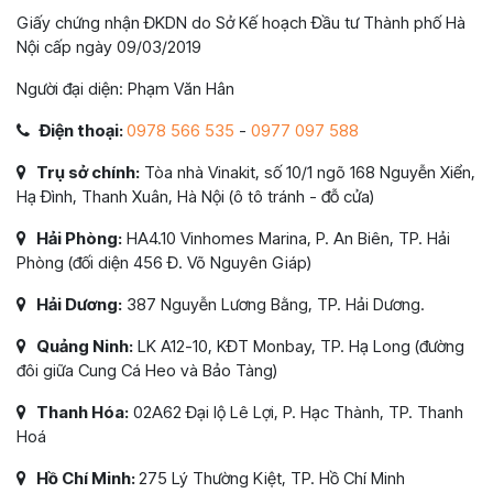
Giấy chứng nhận ĐKDN do Sở Kế hoạch Đầu tư Thành phố Hà
Nội cấp ngày 09/03/2019
Người đại diện: Phạm Văn Hân
Điện thoại:
0978 566 535
-
0977 097 588
Trụ sở chính:
Tòa nhà Vinakit, số 10/1 ngõ 168 Nguyễn Xiển,
Hạ Đình, Thanh Xuân, Hà Nội (ô tô tránh - đỗ cửa)
Hải Phòng:
HA4.10 Vinhomes Marina, P. An Biên, TP. Hải
Phòng (đối diện 456 Đ. Võ Nguyên Giáp)
Hải Dương:
387 Nguyễn Lương Bằng, TP. Hải Dương.
Quảng Ninh:
LK A12-10, KĐT Monbay, TP. Hạ Long (đường
đôi giữa Cung Cá Heo và Bảo Tàng)
Thanh Hóa:
02A62 Đại lộ Lê Lợi, P. Hạc Thành, TP. Thanh
Hoá
Hồ Chí Minh:
275 Lý Thường Kiệt, TP. Hồ Chí Minh