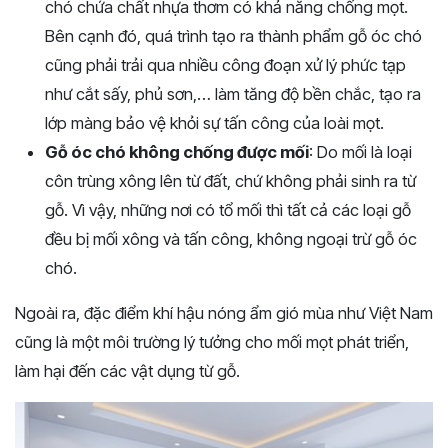
chó chứa chất nhựa thơm có khả năng chống mọt.
Bên cạnh đó, quá trình tạo ra thành phẩm gỗ óc chó
cũng phải trải qua nhiều công đoạn xử lý phức tạp
như cắt sấy, phủ sơn,… làm tăng độ bền chắc, tạo ra
lớp màng bảo vệ khỏi sự tấn công của loài mọt.
Gỗ óc chó không chống được mối
: Do mối là loại
côn trùng xông lên từ đất, chứ không phải sinh ra từ
gỗ. Vì vậy, những nơi có tổ mối thì tất cả các loại gỗ
đều bị mối xông và tấn công, không ngoại trừ gỗ óc
chó.
Ngoài ra, đặc điểm khí hậu nóng ẩm gió mùa như Việt Nam
cũng là một môi trường lý tưởng cho mối mọt phát triển,
làm hại đến các vật dụng từ gỗ.