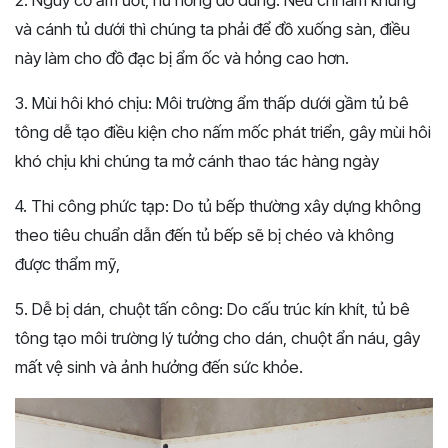
2. Nguy cơ ẩm ướt, hư hỏng đồ dùng: Nếu chỉ làm khung
và cánh tủ dưới thì chúng ta phải để đồ xuống sàn, điều
này làm cho đồ đạc bị ẩm ốc và hỏng cao hơn.
3. Mùi hôi khó chịu: Môi trường ẩm thấp dưới gầm tủ bê
tông dễ tạo điều kiện cho nấm mốc phát triển, gây mùi hôi
khó chịu khi chúng ta mở cánh thao tác hàng ngày
4. Thi công phức tạp: Do tủ bếp thường xây dựng không
theo tiêu chuẩn dẫn đến tủ bếp sẽ bị chéo và không
được thẩm mỹ,
5. Dễ bị dán, chuột tấn công: Do cấu trúc kín khít, tủ bê
tông tạo môi trường lý tưởng cho dán, chuột ẩn náu, gây
mất vệ sinh và ảnh hưởng đến sức khỏe.