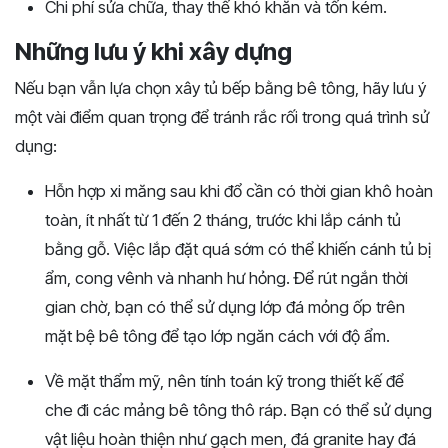
Chi phí sửa chữa, thay thế khó khăn và tốn kém.
Những lưu ý khi xây dựng
Nếu
bạn
vẫn
lựa
chọn
xây
tủ
bếp
bằng
bê
tông,
hãy
lưu
ý
một
vài
điểm
quan
trọng
để
tránh
rắc
rối
trong
quá
trình
sử
dụng:
Hỗn
hợp
xi
măng
sau
khi
đổ
cần
có
thời
gian
khô
hoàn
toàn,
ít
nhất
từ
1
đến
2
tháng,
trước
khi
lắp
cánh
tủ
bằng
gỗ.
Việc
lắp
đặt
quá
sớm
có
thể
khiến
cánh
tủ
bị
ẩm,
cong
vênh
và
nhanh
hư
hỏng.
Để
rút
ngắn
thời
gian
chờ,
bạn
có
thể
sử
dụng
lớp
đá
mỏng
ốp
trên
mặt
bệ
bê
tông
để
tạo
lớp
ngăn
cách
với
độ
ẩm.
Về
mặt
thẩm
mỹ,
nên
tính
toán
kỹ
trong
thiết
kế
để
che
đi
các
mảng
bê
tông
thô
ráp.
Bạn
có
thể
sử
dụng
vật
liệu
hoàn
thiện
như
gạch
men,
đá
granite
hay
đá