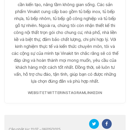
cần kiến tạo, nâng tầm không gian sống. Các sản
phẩm Vinakit cung cấp bao gồm tủ bếp inox, tủ bếp
nhựa, tủ bếp nhôm, tủ bếp gỗ công nghiệp và tủ bếp
gỗ tự nhiên. Ngoài ra, chúng tôi còn nhận thiết kế thi
công nội thất trọn gói cho chung cư, nhà phố, nhà liền
kề và biệt thự, đảm bảo chất lượng, chi phí hợp lý. Với
kinh nghiệm thực tế và kiến thức chuyên môn, tôi và
các cộng sự của mình tại Vinakit tin chắc rằng sẽ có thể
đáp ứng và hoàn thành mọi mong muốn, yêu cầu của
khách hàng một cách tốt nhất. Đồng thời, sẽ luôn tư
vấn, hỗ trợ chu đáo, tận tình, giúp bạn có được những
lựa chọn đúng đắn và phù hợp nhất.
WEBSITE
TWITTER
INSTAGRAM
LINKEDIN
Cập nhật lúc 11:07 - 06/05/2025