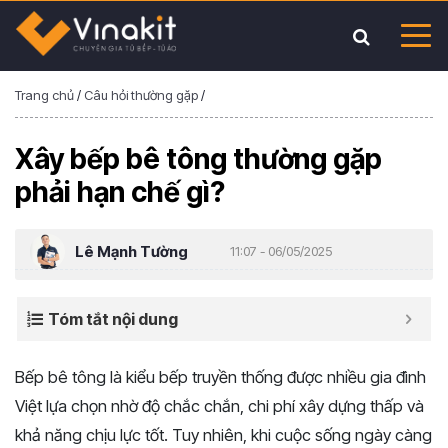
Trang chủ
/
Câu hỏi thường gặp
/
Xây bếp bê tông thường gặp
phải hạn chế gì?
Lê Mạnh Tường
11:07 - 06/05/2025
Tóm tắt nội dung
Bếp
bê
tông
là
kiểu
bếp
truyền
thống
được
nhiều
gia
đình
Việt
lựa
chọn
nhờ
độ
chắc
chắn,
chi
phí
xây
dựng
thấp
và
khả
năng
chịu
lực
tốt.
Tuy
nhiên,
khi
cuộc
sống
ngày
càng