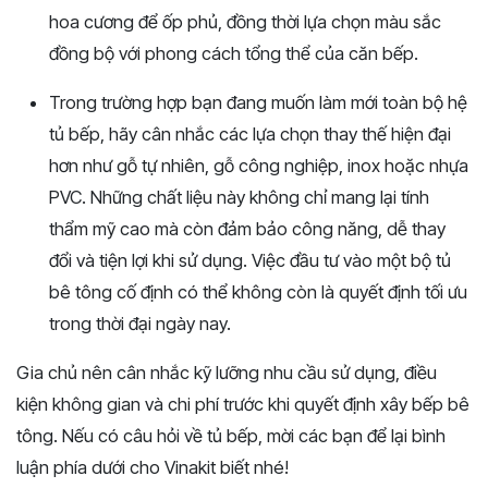
hoa
cương
để
ốp
phủ,
đồng
thời
lựa
chọn
màu
sắc
đồng
bộ
với
phong
cách
tổng
thể
của
căn
bếp.
Trong
trường
hợp
bạn
đang
muốn
làm
mới
toàn
bộ
hệ
tủ
bếp,
hãy
cân
nhắc
các
lựa
chọn
thay
thế
hiện
đại
hơn
như
gỗ
tự
nhiên,
gỗ
công
nghiệp,
inox
hoặc
nhựa
PVC.
Những
chất
liệu
này
không
chỉ
mang
lại
tính
thẩm
mỹ
cao
mà
còn
đảm
bảo
công
năng,
dễ
thay
đổi
và
tiện
lợi
khi
sử
dụng.
Việc
đầu
tư
vào
một
bộ
tủ
bê
tông
cố
định
có
thể
không
còn
là
quyết
định
tối
ưu
trong
thời
đại
ngày
nay.
Gia chủ nên cân nhắc kỹ lưỡng nhu cầu sử dụng, điều
kiện không gian và chi phí trước khi quyết định xây bếp bê
tông. Nếu có câu hỏi về tủ bếp, mời các bạn để lại bình
luận phía dưới cho Vinakit biết nhé!