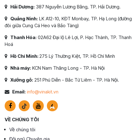
Hải Dương:
387 Nguyễn Lương Bằng, TP. Hải Dương.
Quảng Ninh:
LK A12-10, KĐT Monbay, TP. Hạ Long (đường
đôi giữa Cung Cá Heo và Bảo Tàng)
Thanh Hóa:
02A62 Đại lộ Lê Lợi, P. Hạc Thành, TP. Thanh
Hoá
Hồ Chí Minh:
275 Lý Thường Kiệt, TP. Hồ Chí Minh
Nhà máy:
KCN Nam Thăng Long - TP. Hà Nội
Xưởng gỗ:
251 Phú Diễn - Bắc Từ Liêm - TP. Hà Nội.
Email:
info@vinakit.vn
VỀ CHÚNG TÔI
Về chúng tôi
Đội ngũ Chuyên gia