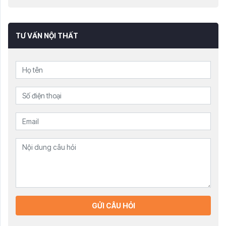
TƯ VẤN NỘI THẤT
GỬI CÂU HỎI