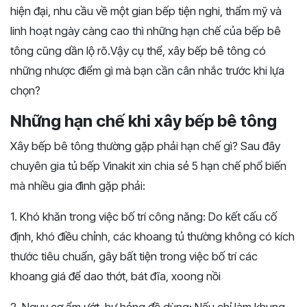
hiện
đại,
nhu
cầu
về
một
gian
bếp
tiện
nghi,
thẩm
mỹ
và
linh
hoạt
ngày
càng
cao
thì
những hạn chế của bếp bê
tông cũng dần lộ rõ.
Vậy
cụ
thể,
xây
bếp
bê
tông
có
những
nhược
điểm
gì
mà
bạn
cần
cân
nhắc
trước
khi
lựa
chọn?
Những hạn chế khi xây bếp bê tông
Xây bếp bê tông thường gặp phải hạn chế gì? Sau đây
chuyên gia tủ bếp Vinakit xin chia sẻ 5 hạn chế phổ biến
mà nhiều gia đình gặp phải:
1. Khó khăn trong việc bố trí công năng: Do kết cấu cố
định, khó điều chỉnh, các khoang tủ thường không có kích
thước tiêu chuẩn, gây bất tiện trong việc bố trí các
khoang giá để dao thớt, bát đĩa, xoong nồi