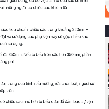
của người dùng, do đó việc làm tủ quá sâu sẽ khiến
i với những người có chiều cao khiêm tốn.
 thước tiêu chuẩn, chiều sâu trong khoảng 320mm –
 đặt và sử dụng các phụ kiện này sẽ gặp nhiều khó
u quả sử dụng.
 tối đa 350mm. Nếu tủ bếp trên sâu hơn 350mm, phần
ãng phí.
ưới, trong quá trình nấu nướng, rửa chén bát, người sử
bếp trên.
n có chiều sâu nhỏ hơn tủ bếp dưới để đảm bảo sự tiện