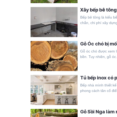
Xây bếp bê tông
Bếp bê tông là kiểu b
chắn, chi phí xây dựng
Gỗ Óc chó bị mố
Gỗ óc chó được xem là
bền. Tuy nhiên, gỗ óc.
Tủ bếp inox có 
Bếp nhà mình thiết kế
phong cách tân cổ điể
Gỗ Sồi Nga làm n