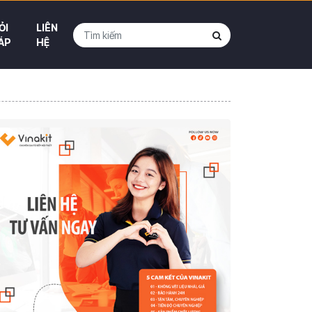
ỎI
LIÊN
ÁP
HỆ