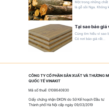
Một trong những chất 
là gỗ sồi Nga. Không k
Tại sao báo giá 
Cùng tìm hiểu vì sao b
Có nơi báo giá rất...
CÔNG TY CỔ PHẦN SẢN XUẤT VÀ THƯƠNG M
QUỐC TẾ VINAKIT
Mã số thuế: 0108640830
Giấy chứng nhận ĐKDN do Sở Kế hoạch Đầu tư
Thành phố Hà Nội cấp ngày 09/03/2019