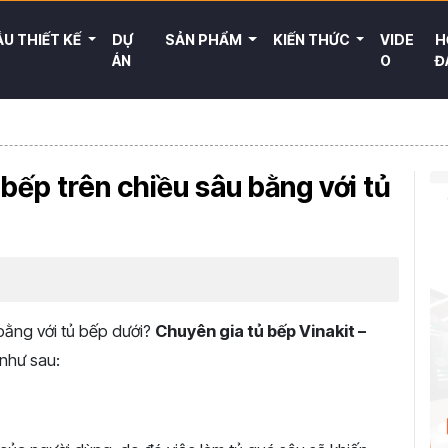
U THIẾT KẾ
DỰ
SẢN PHẨM
KIẾN THỨC
VIDE
H
ÁN
O
Đ
bếp trên chiều sâu bằng với tủ
bằng với tủ bếp dưới?
Chuyên gia tủ bếp Vinakit –
 như sau: