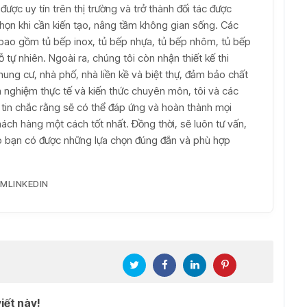
được uy tín trên thị trường và trở thành đối tác được
 chọn khi cần kiến tạo, nâng tầm không gian sống. Các
bao gồm tủ bếp inox, tủ bếp nhựa, tủ bếp nhôm, tủ bếp
tự nhiên. Ngoài ra, chúng tôi còn nhận thiết kế thi
hung cư, nhà phố, nhà liền kề và biệt thự, đảm bảo chất
inh nghiệm thực tế và kiến thức chuyên môn, tôi và các
t tin chắc rằng sẽ có thể đáp ứng và hoàn thành mọi
ch hàng một cách tốt nhất. Đồng thời, sẽ luôn tư vấn,
iúp bạn có được những lựa chọn đúng đắn và phù hợp
AM
LINKEDIN
iết này!