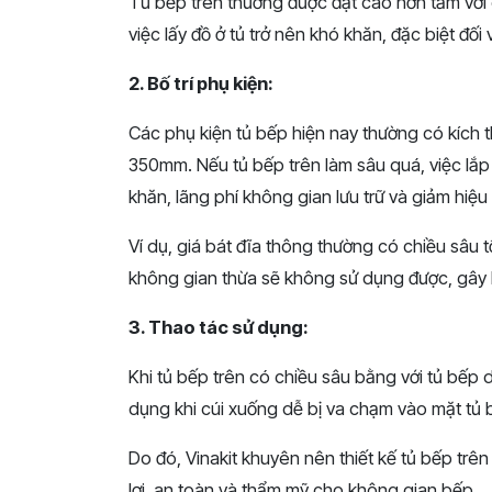
Tủ bếp trên thường được đặt cao hơn tầm với 
việc lấy đồ ở tủ trở nên khó khăn, đặc biệt đố
2. Bố trí phụ kiện:
Các phụ kiện tủ bếp hiện nay thường có kích
350mm. Nếu tủ bếp trên làm sâu quá, việc lắp
khăn, lãng phí không gian lưu trữ và giảm hiệ
Ví dụ, giá bát đĩa thông thường có chiều sâu
không gian thừa sẽ không sử dụng được, gây l
3. Thao tác sử dụng:
Khi tủ bếp trên có chiều sâu bằng với tủ bếp d
dụng khi cúi xuống dễ bị va chạm vào mặt tủ 
Do đó, Vinakit khuyên nên thiết kế tủ bếp trê
lợi, an toàn và thẩm mỹ cho không gian bếp.