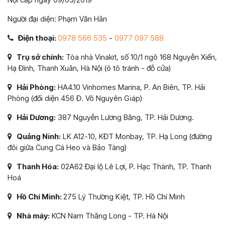
Người đại diện: Phạm Văn Hân
Điện thoại:
0978 566 535
-
0977 097 588
Trụ sở chính:
Tòa nhà Vinakit, số 10/1 ngõ 168 Nguyễn Xiển,
Hạ Đình, Thanh Xuân, Hà Nội (ô tô tránh - đỗ cửa)
Hải Phòng:
HA4.10 Vinhomes Marina, P. An Biên, TP. Hải
Phòng (đối diện 456 Đ. Võ Nguyên Giáp)
Hải Dương:
387 Nguyễn Lương Bằng, TP. Hải Dương.
Quảng Ninh:
LK A12-10, KĐT Monbay, TP. Hạ Long (đường
đôi giữa Cung Cá Heo và Bảo Tàng)
Thanh Hóa:
02A62 Đại lộ Lê Lợi, P. Hạc Thành, TP. Thanh
Hoá
Hồ Chí Minh:
275 Lý Thường Kiệt, TP. Hồ Chí Minh
Nhà máy:
KCN Nam Thăng Long - TP. Hà Nội