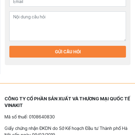
GỬI CÂU HỎI
CÔNG TY CỔ PHẦN SẢN XUẤT VÀ THƯƠNG MẠI QUỐC TẾ
VINAKIT
Mã số thuế: 0108640830
Giấy chứng nhận ĐKDN do Sở Kế hoạch Đầu tư Thành phố Hà
Nội cấp ngày 09/03/2019