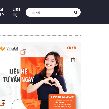
ỎI
LIÊN
ÁP
HỆ