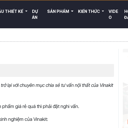
U THIẾT KẾ
DỰ
SẢN PHẨM
KIẾN THỨC
VIDE
H
ÁN
O
Đ
ở lại với chuyên mục chia sẻ tư vấn nội thất của Vinakit
phẩm giá rẻ quá thì phải đặt nghi vấn.
kinh nghiệm của Vinakit: