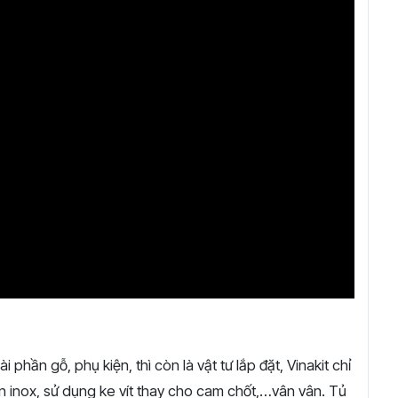
 phần gỗ, phụ kiện, thì còn là vật tư lắp đặt, Vinakit chỉ
ân inox, sử dụng ke vít thay cho cam chốt,…vân vân. Tủ