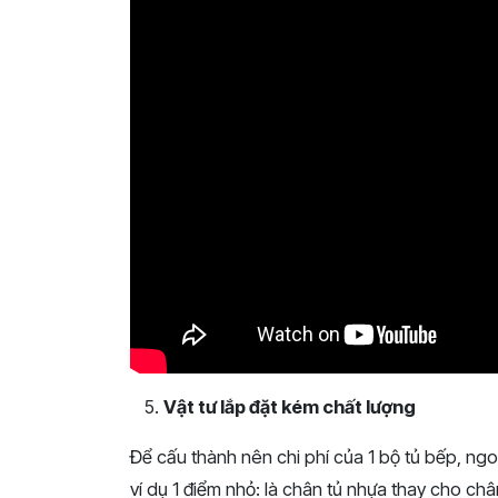
Vật tư lắp đặt kém chất lượng
Để cấu thành nên chi phí của 1 bộ tủ bếp, ngoài
ví dụ 1 điểm nhỏ: là chân tủ nhựa thay cho ch