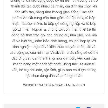
chúng tôi đã tạo dựng được uy tín trên thị trường và trở
thành đối tác được nhiều cá nhân, gia đình lựa chọn khi
cần kiến tạo, nâng tầm không gian sống. Các sản
phẩm Vinakit cung cấp bao gồm tủ bếp inox, tủ bếp
nhựa, tủ bếp nhôm, tủ bếp gỗ công nghiệp và tủ bếp
gỗ tự nhiên. Ngoài ra, chúng tôi còn nhận thiết kế thi
công nội thất trọn gói cho chung cư, nhà phố, nhà liền
kề và biệt thự, đảm bảo chất lượng, chi phí hợp lý. Với
kinh nghiệm thực tế và kiến thức chuyên môn, tôi và
các cộng sự của mình tại Vinakit tin chắc rằng sẽ có thể
đáp ứng và hoàn thành mọi mong muốn, yêu cầu của
khách hàng một cách tốt nhất. Đồng thời, sẽ luôn tư
vấn, hỗ trợ chu đáo, tận tình, giúp bạn có được những
lựa chọn đúng đắn và phù hợp nhất.
WEBSITE
TWITTER
INSTAGRAM
LINKEDIN