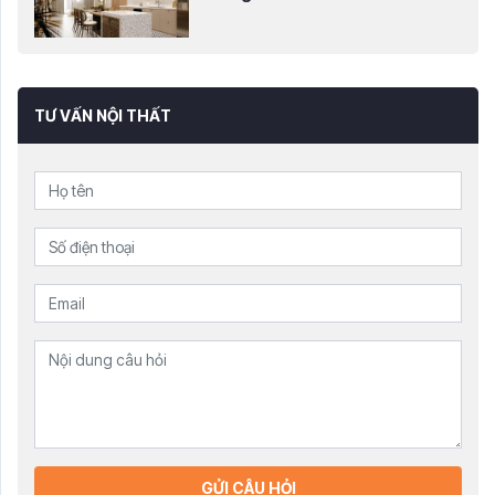
TƯ VẤN NỘI THẤT
GỬI CÂU HỎI