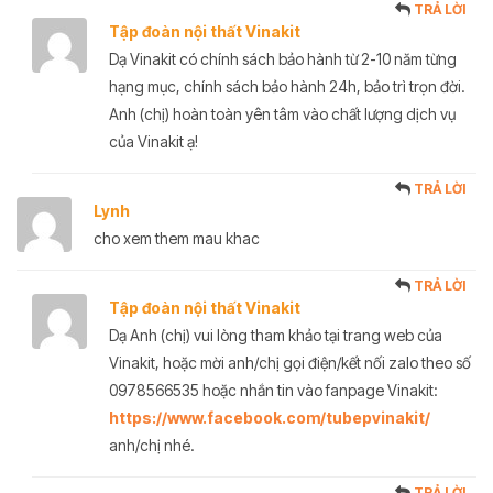
TRẢ LỜI
Tập đoàn nội thất Vinakit
Dạ Vinakit có chính sách bảo hành từ 2-10 năm từng
hạng mục, chính sách bảo hành 24h, bảo trì trọn đời.
Anh (chị) hoàn toàn yên tâm vào chất lượng dịch vụ
của Vinakit ạ!
TRẢ LỜI
Lynh
cho xem them mau khac
TRẢ LỜI
Tập đoàn nội thất Vinakit
Dạ Anh (chị) vui lòng tham khảo tại trang web của
Vinakit, hoặc mời anh/chị gọi điện/kết nối zalo theo số
0978566535 hoặc nhắn tin vào fanpage Vinakit:
https://www.facebook.com/tubepvinakit/
anh/chị nhé.
TRẢ LỜI