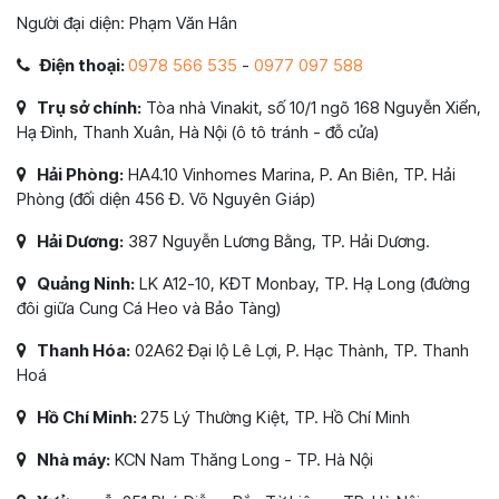
Người đại diện: Phạm Văn Hân
Điện thoại:
0978 566 535
-
0977 097 588
Trụ sở chính:
Tòa nhà Vinakit, số 10/1 ngõ 168 Nguyễn Xiển,
Hạ Đình, Thanh Xuân, Hà Nội (ô tô tránh - đỗ cửa)
Hải Phòng:
HA4.10 Vinhomes Marina, P. An Biên, TP. Hải
Phòng (đối diện 456 Đ. Võ Nguyên Giáp)
Hải Dương:
387 Nguyễn Lương Bằng, TP. Hải Dương.
Quảng Ninh:
LK A12-10, KĐT Monbay, TP. Hạ Long (đường
đôi giữa Cung Cá Heo và Bảo Tàng)
Thanh Hóa:
02A62 Đại lộ Lê Lợi, P. Hạc Thành, TP. Thanh
Hoá
Hồ Chí Minh:
275 Lý Thường Kiệt, TP. Hồ Chí Minh
Nhà máy:
KCN Nam Thăng Long - TP. Hà Nội