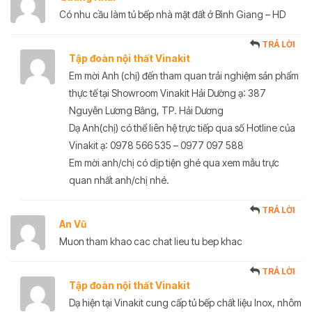
Có nhu cầu làm tủ bếp nhà mặt đất ở Bình Giang – HD
TRẢ LỜI
Tập đoàn nội thất Vinakit
Em mời Anh (chị) đến tham quan trải nghiệm sản phẩm
thực tế tại Showroom Vinakit Hải Dường ạ: 387
Nguyễn Lương Bằng, TP. Hải Dương
Dạ Anh(chị) có thể liên hệ trực tiếp qua số Hotline của
Vinakit ạ: 0978 566 535 – 0977 097 588
Em mời anh/chị có dịp tiện ghé qua xem mẫu trực
quan nhất anh/chị nhé.
TRẢ LỜI
An Vũ
Muon tham khao cac chat lieu tu bep khac
TRẢ LỜI
Tập đoàn nội thất Vinakit
Dạ hiện tại Vinakit cung cấp tủ bếp chất liệu Inox, nhôm