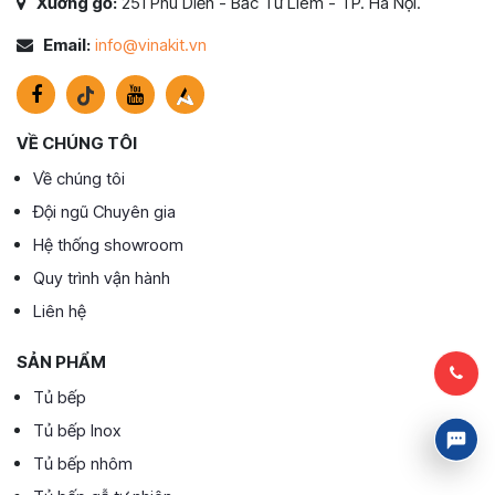
Xưởng gỗ:
251 Phú Diễn - Bắc Từ Liêm - TP. Hà Nội.
Email:
info@vinakit.vn
VỀ CHÚNG TÔI
Về chúng tôi
Đội ngũ Chuyên gia
Hệ thống showroom
Quy trình vận hành
Liên hệ
SẢN PHẨM
Tủ bếp
Tủ bếp Inox
Tủ bếp nhôm