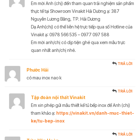
Em mời Anh (chị) đến tham quan trải nghiệm sản phẩm
thực tế tại Showroom Vinakit Hải Dường ạ: 387
Nguyễn Lương Bằng, TP. Hải Dương
Dạ Anh(chị) có thể liên hệ trực tiếp qua số Hotline của
Vinakit ạ: 0978 566 535 – 0977 097 588
Em mời anh/chị có dịp tiện ghé qua xem mẫu trực
quan nhất anh/chị nhé.
TRẢ LỜI
Phước Hải
có mau inox nao k
TRẢ LỜI
Tập đoàn nội thất Vinakit
Em xin phép gửi mẫu thiết kế tủ bếp inox để Anh (chị)
tham khảo ạ:
https://vinakit.vn/danh-muc-thiet-
ke/tu-bep-inox
TRẢ LỜI