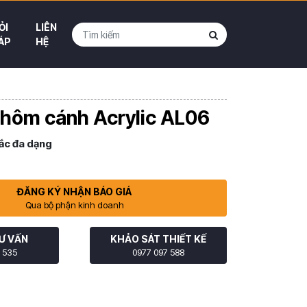
ỎI
LIÊN
ÁP
HỆ
nhôm cánh Acrylic AL06
ắc đa dạng
ĐĂNG KÝ NHẬN BÁO GIÁ
Qua bộ phận kinh doanh
Ư VẤN
KHẢO SÁT THIẾT KẾ
 535
0977 097 588