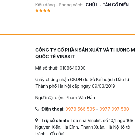
Kiểu dáng - Phong cách:
CHỮ L - TÂN CỔ ĐIỂN
CÔNG TY CỔ PHẦN SẢN XUẤT VÀ THƯƠNG M
QUỐC TẾ VINAKIT
Mã số thuế: 0108640830
Giấy chứng nhận ĐKDN do Sở Kế hoạch Đầu tư
Thành phố Hà Nội cấp ngày 09/03/2019
Người đại diện: Phạm Văn Hân
Điện thoại:
0978 566 535
-
0977 097 588
Trụ sở chính:
Tòa nhà Vinakit, số 10/1 ngõ 168
Nguyễn Xiển, Hạ Đình, Thanh Xuân, Hà Nội (ô tô
tránh - đỗ cửa)