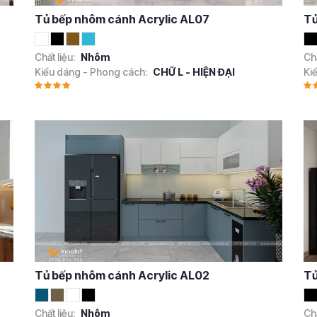
Tủ bếp nhôm cánh Acrylic AL07
Tủ
Chất liệu:
Nhôm
Chấ
Kiểu dáng - Phong cách:
CHỮ L - HIỆN ĐẠI
Ki
Tủ bếp nhôm cánh Acrylic AL02
Tủ
Chất liệu:
Nhôm
Chấ