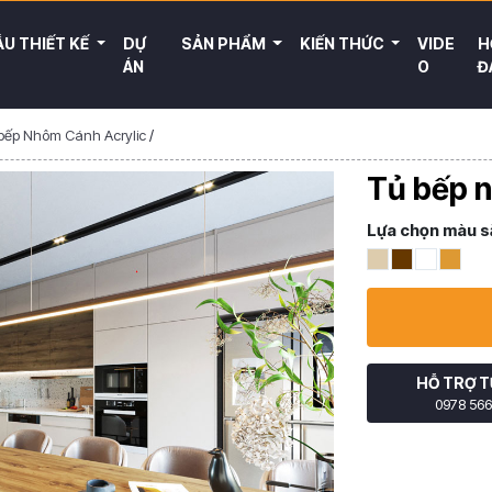
U THIẾT KẾ
DỰ
SẢN PHẨM
KIẾN THỨC
VIDE
H
ÁN
O
Đ
bếp Nhôm Cánh Acrylic
/
Tủ bếp 
Lựa chọn màu s
HỖ TRỢ T
0978 566