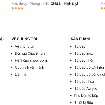
Kiểu dáng - Phong cách:
CHỮ L - HIỆN ĐẠI
Ki
ẠI
VỀ CHÚNG TÔI
SẢN PHẨM
Về chúng tôi
Tủ bếp
Đội ngũ Chuyên gia
Tủ bếp Inox
Hệ thống showroom
Tủ bếp nhôm
Quy trình vận hành
Tủ bếp gỗ tự nhiên
Liên hệ
Tủ bếp gỗ công ng
Tủ bếp nhựa
Tủ bếp Acrylic
Phụ kiện tủ bếp
Thiết bị Bếp