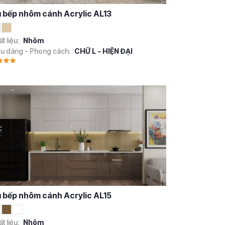
 bếp nhôm cánh Acrylic AL13
t liệu:
Nhôm
ểu dáng - Phong cách:
CHỮ L - HIỆN ĐẠI
 bếp nhôm cánh Acrylic AL15
t liệu:
Nhôm