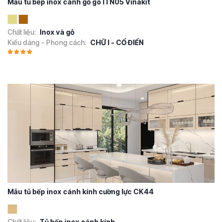
Mẫu tủ bếp inox cánh gỗ gõ ITN05 Vinakit
Chất liệu:
Inox và gỗ
Kiểu dáng - Phong cách:
CHỮ I - CỔ ĐIỂN
Mẫu tủ bếp inox cánh kính cường lực CK44
Chất liệu:
Tủ bếp inox cánh kính