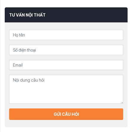
TƯ VẤN NỘI THẤT
GỬI CÂU HỎI