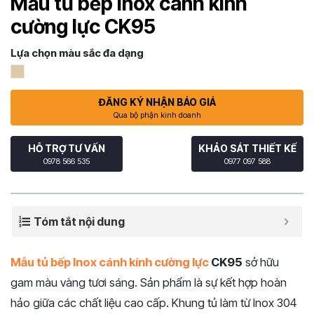
Mẫu tủ bếp Inox cánh kính
cường lực CK95
Lựa chọn màu sắc đa dạng
ĐĂNG KÝ NHẬN BÁO GIÁ
Qua bộ phận kinh doanh
HỖ TRỢ TƯ VẤN
KHẢO SÁT THIẾT KẾ
0978 566 535
0977 097 588
Tóm tắt nội dung
Mẫu tủ bếp Inox cánh kính cường lực
CK95
sở hữu
gam màu vàng tươi sáng. Sản phẩm là sự kết hợp hoàn
hảo giữa các chất liệu cao cấp. Khung tủ làm từ Inox 304