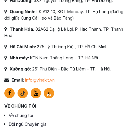
Hải Dương:
387 Nguyễn Lương Bằng, TP. Hải Dương.
Quảng Ninh:
LK A12-10, KĐT Monbay, TP. Hạ Long (đường
đôi giữa Cung Cá Heo và Bảo Tàng)
Thanh Hóa:
02A62 Đại lộ Lê Lợi, P. Hạc Thành, TP. Thanh
Hoá
Hồ Chí Minh:
275 Lý Thường Kiệt, TP. Hồ Chí Minh
Nhà máy:
KCN Nam Thăng Long - TP. Hà Nội
Xưởng gỗ:
251 Phú Diễn - Bắc Từ Liêm - TP. Hà Nội.
Email:
info@vinakit.vn
VỀ CHÚNG TÔI
Về chúng tôi
Đội ngũ Chuyên gia