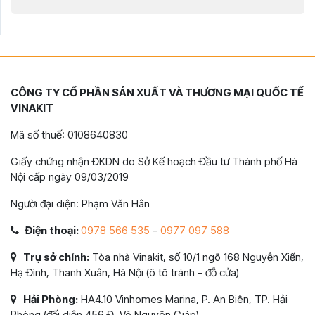
CÔNG TY CỔ PHẦN SẢN XUẤT VÀ THƯƠNG MẠI QUỐC TẾ
VINAKIT
Mã số thuế: 0108640830
Giấy chứng nhận ĐKDN do Sở Kế hoạch Đầu tư Thành phố Hà
Nội cấp ngày 09/03/2019
Người đại diện: Phạm Văn Hân
Điện thoại:
0978 566 535
-
0977 097 588
Trụ sở chính:
Tòa nhà Vinakit, số 10/1 ngõ 168 Nguyễn Xiển,
Hạ Đình, Thanh Xuân, Hà Nội (ô tô tránh - đỗ cửa)
Hải Phòng:
HA4.10 Vinhomes Marina, P. An Biên, TP. Hải
Phòng (đối diện 456 Đ. Võ Nguyên Giáp)