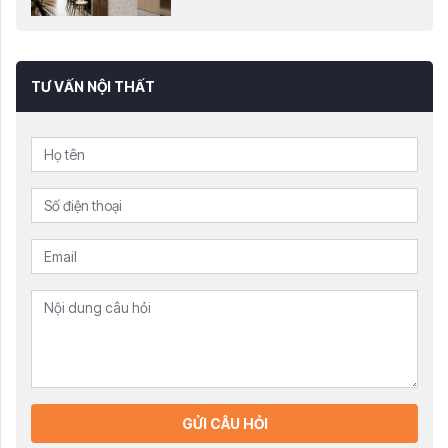
TƯ VẤN NỘI THẤT
GỬI CÂU HỎI