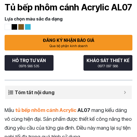
Tủ bếp nhôm cánh Acrylic AL07
Lựa chọn màu sắc đa dạng
ĐĂNG KÝ NHẬN BÁO GIÁ
Qua bộ phận kinh doanh
HỖ TRỢ TƯ VẤN
KHẢO SÁT THIẾT KẾ
0978 566 535
0977 097 588
Tóm tắt nội dung
Mẫu
tủ bếp nhôm cánh Acrylic
AL07
mang kiểu dáng
vô cùng hiện đại. Sản phẩm được thiết kế công năng theo
đúng yêu cầu của từng gia đình. Điều này mang lại sự tiện
nghi tối đa trong quá trình sử dụng.