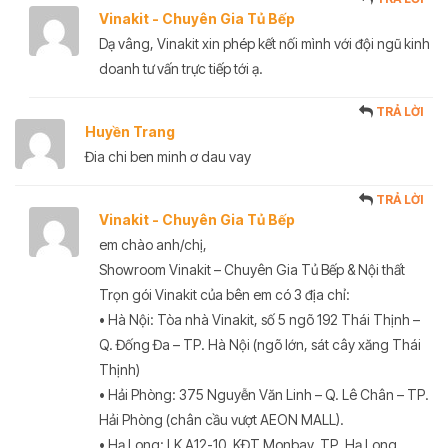
Vinakit - Chuyên Gia Tủ Bếp
Dạ vâng, Vinakit xin phép kết nối mình với đội ngũ kinh
doanh tư vấn trực tiếp tới ạ.
TRẢ LỜI
Huyền Trang
Đia chi ben minh ơ dau vay
TRẢ LỜI
Vinakit - Chuyên Gia Tủ Bếp
em chào anh/chị,
Showroom Vinakit – Chuyên Gia Tủ Bếp & Nội thất
Trọn gói Vinakit của bên em có 3 địa chỉ:
• Hà Nội: Tòa nhà Vinakit, số 5 ngõ 192 Thái Thịnh –
Q. Đống Đa – TP. Hà Nội (ngõ lớn, sát cây xăng Thái
Thịnh)
• Hải Phòng: 375 Nguyễn Văn Linh – Q. Lê Chân – TP.
Hải Phòng (chân cầu vượt AEON MALL).
• Hạ Long: LK A12-10, KĐT Monbay, TP. Hạ Long,