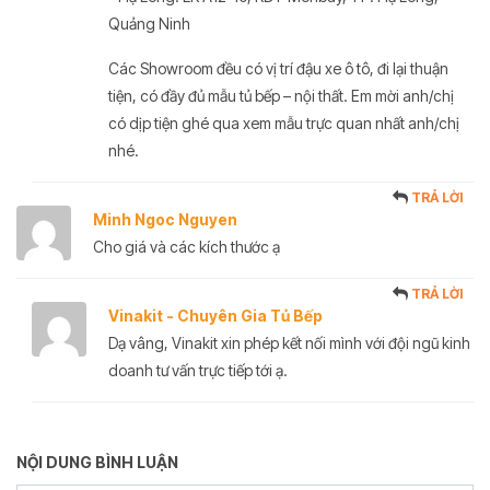
Quảng Ninh
Các Showroom đều có vị trí đậu xe ô tô, đi lại thuận
tiện, có đầy đủ mẫu tủ bếp – nội thất. Em mời anh/chị
có dịp tiện ghé qua xem mẫu trực quan nhất anh/chị
nhé.
TRẢ LỜI
Minh Ngoc Nguyen
Cho giá và các kích thước ạ
TRẢ LỜI
Vinakit - Chuyên Gia Tủ Bếp
Dạ vâng, Vinakit xin phép kết nối mình với đội ngũ kinh
doanh tư vấn trực tiếp tới ạ.
NỘI DUNG BÌNH LUẬN