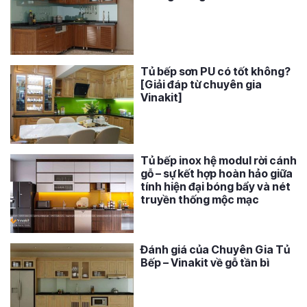
Tủ bếp sơn PU có tốt không?
[Giải đáp từ chuyên gia
Vinakit]
Tủ bếp inox hệ modul rời cánh
gỗ – sự kết hợp hoàn hảo giữa
tính hiện đại bóng bẩy và nét
truyền thống mộc mạc
Đánh giá của Chuyên Gia Tủ
Bếp – Vinakit về gỗ tần bì