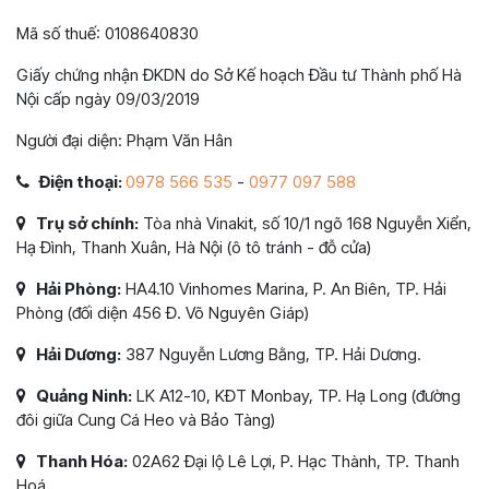
Mã số thuế: 0108640830
Giấy chứng nhận ĐKDN do Sở Kế hoạch Đầu tư Thành phố Hà
Nội cấp ngày 09/03/2019
Người đại diện: Phạm Văn Hân
Điện thoại:
0978 566 535
-
0977 097 588
Trụ sở chính:
Tòa nhà Vinakit, số 10/1 ngõ 168 Nguyễn Xiển,
Hạ Đình, Thanh Xuân, Hà Nội (ô tô tránh - đỗ cửa)
Hải Phòng:
HA4.10 Vinhomes Marina, P. An Biên, TP. Hải
Phòng (đối diện 456 Đ. Võ Nguyên Giáp)
Hải Dương:
387 Nguyễn Lương Bằng, TP. Hải Dương.
Quảng Ninh:
LK A12-10, KĐT Monbay, TP. Hạ Long (đường
đôi giữa Cung Cá Heo và Bảo Tàng)
Thanh Hóa:
02A62 Đại lộ Lê Lợi, P. Hạc Thành, TP. Thanh
Hoá