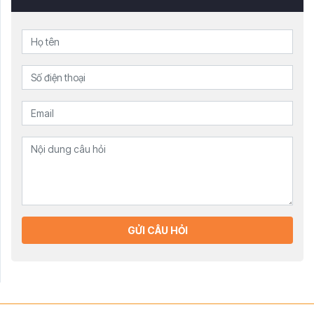
GỬI CÂU HỎI