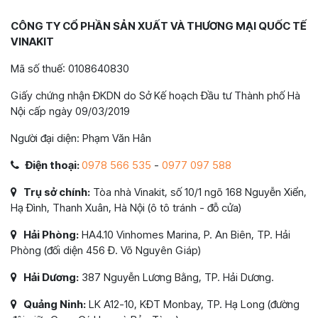
CÔNG TY CỔ PHẦN SẢN XUẤT VÀ THƯƠNG MẠI QUỐC TẾ
VINAKIT
Mã số thuế: 0108640830
Giấy chứng nhận ĐKDN do Sở Kế hoạch Đầu tư Thành phố Hà
Nội cấp ngày 09/03/2019
Người đại diện: Phạm Văn Hân
Điện thoại:
0978 566 535
-
0977 097 588
Trụ sở chính:
Tòa nhà Vinakit, số 10/1 ngõ 168 Nguyễn Xiển,
Hạ Đình, Thanh Xuân, Hà Nội (ô tô tránh - đỗ cửa)
Hải Phòng:
HA4.10 Vinhomes Marina, P. An Biên, TP. Hải
Phòng (đối diện 456 Đ. Võ Nguyên Giáp)
Hải Dương:
387 Nguyễn Lương Bằng, TP. Hải Dương.
Quảng Ninh:
LK A12-10, KĐT Monbay, TP. Hạ Long (đường