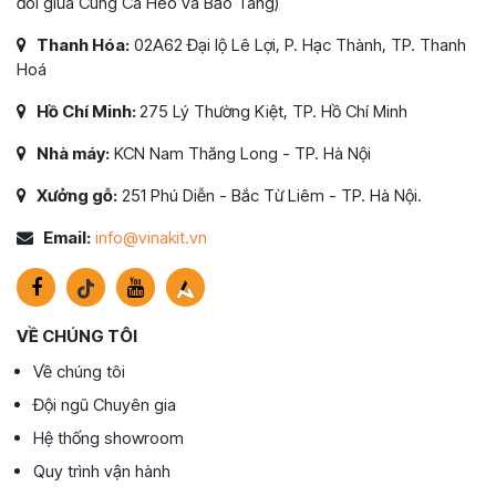
đôi giữa Cung Cá Heo và Bảo Tàng)
Thanh Hóa:
02A62 Đại lộ Lê Lợi, P. Hạc Thành, TP. Thanh
Hoá
Hồ Chí Minh:
275 Lý Thường Kiệt, TP. Hồ Chí Minh
Nhà máy:
KCN Nam Thăng Long - TP. Hà Nội
Xưởng gỗ:
251 Phú Diễn - Bắc Từ Liêm - TP. Hà Nội.
Email:
info@vinakit.vn
VỀ CHÚNG TÔI
Về chúng tôi
Đội ngũ Chuyên gia
Hệ thống showroom
Quy trình vận hành