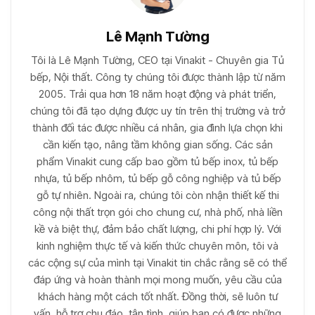
Lê Mạnh Tường
Tôi là Lê Mạnh Tường, CEO tại Vinakit - Chuyên gia Tủ
bếp, Nội thất. Công ty chúng tôi được thành lập từ năm
2005. Trải qua hơn 18 năm hoạt động và phát triển,
chúng tôi đã tạo dựng được uy tín trên thị trường và trở
thành đối tác được nhiều cá nhân, gia đình lựa chọn khi
cần kiến tạo, nâng tầm không gian sống. Các sản
phẩm Vinakit cung cấp bao gồm tủ bếp inox, tủ bếp
nhựa, tủ bếp nhôm, tủ bếp gỗ công nghiệp và tủ bếp
gỗ tự nhiên. Ngoài ra, chúng tôi còn nhận thiết kế thi
công nội thất trọn gói cho chung cư, nhà phố, nhà liền
kề và biệt thự, đảm bảo chất lượng, chi phí hợp lý. Với
kinh nghiệm thực tế và kiến thức chuyên môn, tôi và
các cộng sự của mình tại Vinakit tin chắc rằng sẽ có thể
đáp ứng và hoàn thành mọi mong muốn, yêu cầu của
khách hàng một cách tốt nhất. Đồng thời, sẽ luôn tư
vấn, hỗ trợ chu đáo, tận tình, giúp bạn có được những