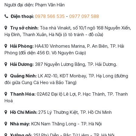
Người đại diện: Phạm Văn Hân
Điện thoại:
0978 566 535
-
0977 097 588
Trụ sở chính:
Tòa nhà Vinakit, số 10/1 ngõ 168 Nguyễn Xiển,
Hạ Đình, Thanh Xuân, Hà Nội (ô tô tránh - đỗ cửa)
Hải Phòng:
HA4.10 Vinhomes Marina, P. An Biên, TP. Hải
Phòng (đối diện 456 Đ. Võ Nguyên Giáp)
Hải Dương:
387 Nguyễn Lương Bằng, TP. Hải Dương.
Quảng Ninh:
LK A12-10, KĐT Monbay, TP. Hạ Long (đường
đôi giữa Cung Cá Heo và Bảo Tàng)
Thanh Hóa:
02A62 Đại lộ Lê Lợi, P. Hạc Thành, TP. Thanh
Hoá
Hồ Chí Minh:
275 Lý Thường Kiệt, TP. Hồ Chí Minh
Nhà máy:
KCN Nam Thăng Long - TP. Hà Nội
Xưởng gỗ:
251 Phú Diễn - Bắc Từ Liêm - TP. Hà Nội.