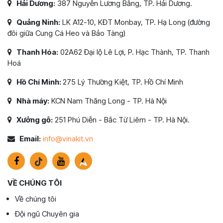
Hải Dương:
387 Nguyễn Lương Bằng, TP. Hải Dương.
Quảng Ninh:
LK A12-10, KĐT Monbay, TP. Hạ Long (đường
đôi giữa Cung Cá Heo và Bảo Tàng)
Thanh Hóa:
02A62 Đại lộ Lê Lợi, P. Hạc Thành, TP. Thanh
Hoá
Hồ Chí Minh:
275 Lý Thường Kiệt, TP. Hồ Chí Minh
Nhà máy:
KCN Nam Thăng Long - TP. Hà Nội
Xưởng gỗ:
251 Phú Diễn - Bắc Từ Liêm - TP. Hà Nội.
Email:
info@vinakit.vn
VỀ CHÚNG TÔI
Về chúng tôi
Đội ngũ Chuyên gia