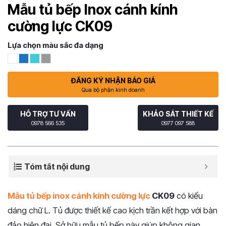
Mẫu tủ bếp Inox cánh kính
cường lực CK09
Lựa chọn màu sắc đa dạng
ĐĂNG KÝ NHẬN BÁO GIÁ
Qua bộ phận kinh doanh
HỖ TRỢ TƯ VẤN
KHẢO SÁT THIẾT KẾ
0978 566 535
0977 097 588
Tóm tắt nội dung
Mẫu tủ bếp inox cánh kính cường lực
CK09
có kiểu
dáng chữ L. Tủ được thiết kế cao kịch trần kết hợp với bàn
đảo hiện đại. Sở hữu mẫu tủ bếp này giúp không gian