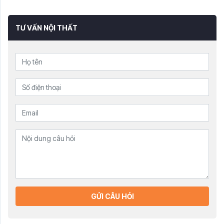
TƯ VẤN NỘI THẤT
GỬI CÂU HỎI