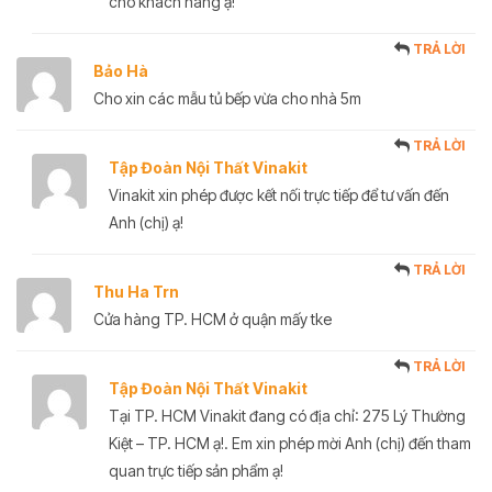
cho khách hàng ạ!
TRẢ LỜI
Bảo Hà
Cho xin các mẫu tủ bếp vừa cho nhà 5m
TRẢ LỜI
Tập Đoàn Nội Thất Vinakit
Vinakit xin phép được kết nối trực tiếp để tư vấn đến
Anh (chị) ạ!
TRẢ LỜI
Thu Ha Trn
Cửa hàng TP. HCM ở quận mấy tke
TRẢ LỜI
Tập Đoàn Nội Thất Vinakit
Tại TP. HCM Vinakit đang có địa chỉ: 275 Lý Thường
Kiệt – TP. HCM ạ!. Em xin phép mời Anh (chị) đến tham
quan trực tiếp sản phẩm ạ!