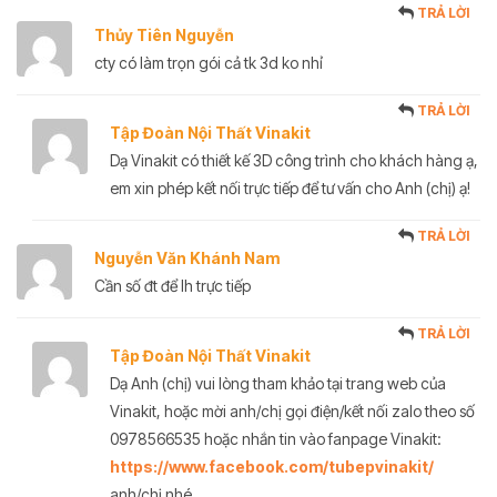
TRẢ LỜI
Thủy Tiên Nguyễn
cty có làm trọn gói cả tk 3d ko nhỉ
TRẢ LỜI
Tập Đoàn Nội Thất Vinakit
Dạ Vinakit có thiết kế 3D công trình cho khách hàng ạ,
em xin phép kết nối trực tiếp để tư vấn cho Anh (chị) ạ!
TRẢ LỜI
Nguyễn Văn Khánh Nam
Cần số đt để lh trực tiếp
TRẢ LỜI
Tập Đoàn Nội Thất Vinakit
Dạ Anh (chị) vui lòng tham khảo tại trang web của
Vinakit, hoặc mời anh/chị gọi điện/kết nối zalo theo số
0978566535 hoặc nhắn tin vào fanpage Vinakit:
https://www.facebook.com/tubepvinakit/
anh/chị nhé.