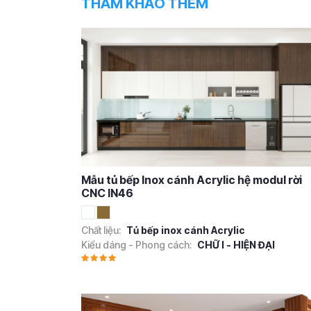
THAM KHẢO THÊM
Mẫu tủ bếp Inox cánh Acrylic hệ modul rời
CNC IN46
Chất liệu:
Tủ bếp inox cánh Acrylic
Kiểu dáng - Phong cách:
CHỮ I - HIỆN ĐẠI