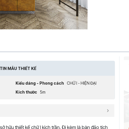
TIN MẪU THIẾT KẾ
Kiểu dáng - Phong cách
CHỮ I - HIỆN ĐẠI
Kích thước
5m
sở hữu thiết kế chữ I kịch trần. Đi kèm là bàn đảo tích