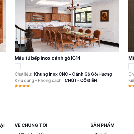
Mẫu tủ bếp inox cánh gỗ IG14
Mẫ
Chất liệu:
Khung Inox CNC - Cánh Gỗ Gõ/Hương
Chấ
Kiểu dáng - Phong cách:
CHỮ I - CỔ ĐIỂN
Ki
ẠI
VỀ CHÚNG TÔI
SẢN PHẨM