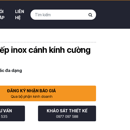
ỎI
LIÊN
ÁP
HỆ
ếp inox cánh kính cường
ắc đa dạng
ĐĂNG KÝ NHẬN BÁO GIÁ
Qua bộ phận kinh doanh
Ư VẤN
KHẢO SÁT THIẾT KẾ
 535
0977 097 588