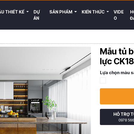
U THIẾT KẾ
DỰ
SẢN PHẨM
KIẾN THỨC
VIDE
H
ÁN
O
Đ
Mẫu tủ b
lực CK18
Lựa chọn màu s
HỖ TRỢ T
0978 566