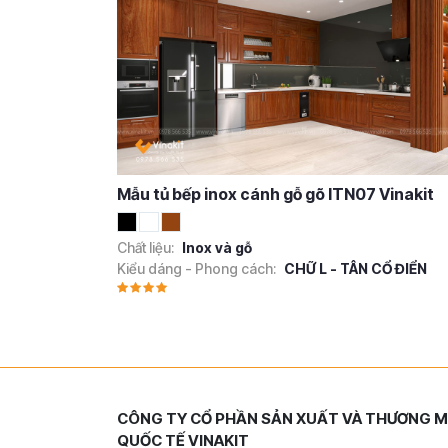
Mẫu tủ bếp inox cánh gỗ gõ ITN07 Vinakit
Chất liệu:
Inox và gỗ
Kiểu dáng - Phong cách:
CHỮ L - TÂN CỔ ĐIỂN
CÔNG TY CỔ PHẦN SẢN XUẤT VÀ THƯƠNG M
QUỐC TẾ VINAKIT