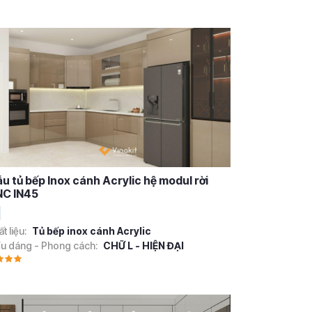
u tủ bếp Inox cánh Acrylic hệ modul rời
C IN45
t liệu:
Tủ bếp inox cánh Acrylic
ểu dáng - Phong cách:
CHỮ L - HIỆN ĐẠI