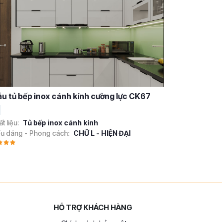
u tủ bếp inox cánh kính cường lực CK67
t liệu:
Tủ bếp inox cánh kính
ểu dáng - Phong cách:
CHỮ L - HIỆN ĐẠI
HỖ TRỢ KHÁCH HÀNG