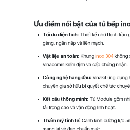
Ưu điểm nổi bật của tủ bếp in
Tối ưu diện tích:
Thiết kế chữ I kịch trần
gàng, ngăn nắp và liền mạch.
Vật liệu an toàn:
Khung
inox 304
không s
Vinacomin kiểm định và cấp chứng nhận.
Công nghệ hàng đầu:
Vinakit ứng dụng k
chuyên gia sở hữu bí quyết chế tác chuyê
Kết cấu thông minh:
Tủ Module gồm nhiề
tải trọng cao và vận động linh hoạt.
Thẩm mỹ tinh tế:
Cánh kính cường lực 5
mang lại vẻ đẹp chuẩn mực.